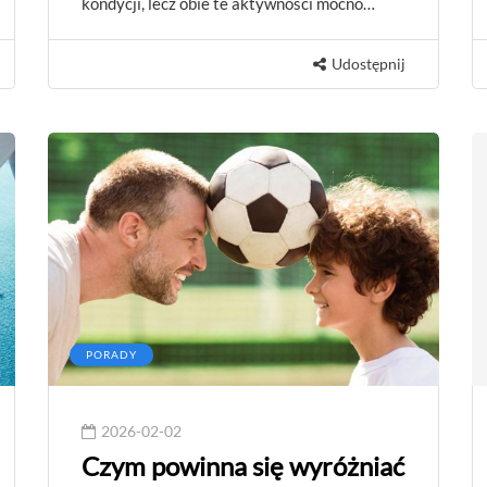
kondycji, lecz obie te aktywności mocno…
Udostępnij
PORADY
2026-02-02
Czym powinna się wyróżniać