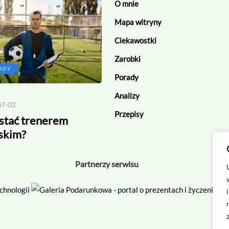
O mnie
Mapa witryny
Ciekawostki
Zarobki
ADY
CIEKAWOSTKI
Porady
Analizy
07-02
2026-06-13
Przepisy
ostać trenerem
Rekord bramek w jednym
rskim?
meczu
Partnerzy serwisu