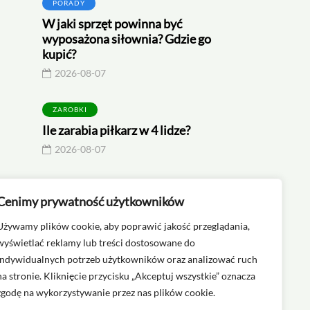
PORADY
W jaki sprzęt powinna być
wyposażona siłownia? Gdzie go
kupić?
2026-08-07
CIEKAWOSTKI
CIEKAWOSTKI
ZAROBKI
Ile zarabia piłkarz w 4 lidze?
2026-07-26
2026-06-18
2026-08-07
Najwyższy piłkarz świata
Najgrubszy piłkar
Cenimy prywatność użytkowników
Używamy plików cookie, aby poprawić jakość przeglądania,
wyświetlać reklamy lub treści dostosowane do
indywidualnych potrzeb użytkowników oraz analizować ruch
na stronie. Kliknięcie przycisku „Akceptuj wszystkie” oznacza
zgodę na wykorzystywanie przez nas plików cookie.