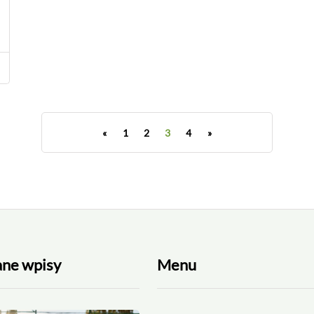
«
1
2
3
4
»
ane wpisy
Menu