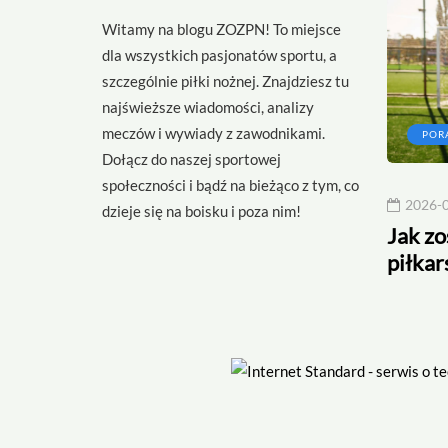
Witamy na blogu ZOZPN! To miejsce
dla wszystkich pasjonatów sportu, a
szczególnie piłki nożnej. Znajdziesz tu
najświeższe wiadomości, analizy
meczów i wywiady z zawodnikami.
CIEKAWOSTKI
POR
Dołącz do naszej sportowej
społeczności i bądź na bieżąco z tym, co
2026-07-24
2026-
dzieje się na boisku i poza nim!
łkarz świata
Rekordy w piłce nożnej
Jak z
piłka