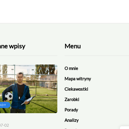
ane wpisy
Menu
O mnie
Mapa witryny
Ciekawostki
Zarobki
ADY
CIEKAWOSTKI
Porady
Analizy
07-02
2026-06-13