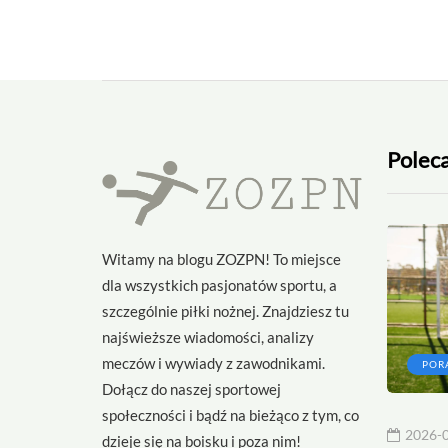
Polec
Witamy na blogu ZOZPN! To miejsce
dla wszystkich pasjonatów sportu, a
szczególnie piłki nożnej. Znajdziesz tu
najświeższe wiadomości, analizy
meczów i wywiady z zawodnikami.
CIEKAWOSTKI
POR
Dołącz do naszej sportowej
społeczności i bądź na bieżąco z tym, co
2026-07-24
2026-
dzieje się na boisku i poza nim!