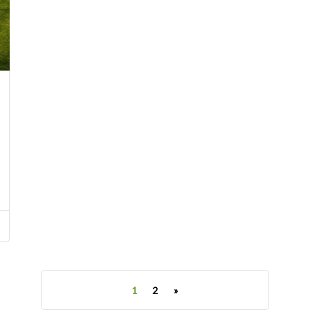
1
2
»