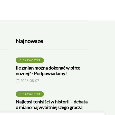
Najnowsze
CIEKAWOSTKI
Ile zmian można dokonać w piłce
nożnej? - Podpowiadamy!
2026-08-07
CIEKAWOSTKI
CIEKAWOSTKI
CIEKAWOSTKI
Najlepsi tenisiści w historii – debata
o miano najwybitniejszego gracza
2026-07-26
2026-06-18
2026-08-07