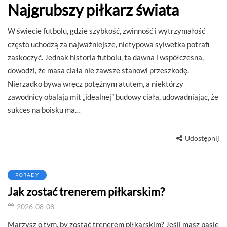
Najgrubszy piłkarz świata
W świecie futbolu, gdzie szybkość, zwinność i wytrzymałość
często uchodzą za najważniejsze, nietypowa sylwetka potrafi
zaskoczyć. Jednak historia futbolu, ta dawna i współczesna,
dowodzi, że masa ciała nie zawsze stanowi przeszkodę.
Nierzadko bywa wręcz potężnym atutem, a niektórzy
zawodnicy obalają mit „idealnej” budowy ciała, udowadniając, że
sukces na boisku ma…
Udostępnij
PORADY
Jak zostać trenerem piłkarskim?
2026-08-08
Marzysz o tym, by zostać trenerem piłkarskim? Jeśli masz pasję