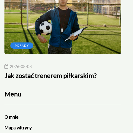
PORADY
2026-08-08
20
Jak zostać trenerem piłkarskim?
Rek
Menu
O mnie
Mapa witryny