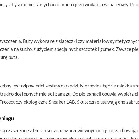
y, aby zapobiec zasychaniu brudu i jego wnikaniu w materiały. Pozos
yszczenia. Buty wykonane z siateczki czy materiałów syntetycznych
enia na sucho, z użyciem specjalnych szczotek i gumek. Zawsze pie
turę buta.
bny jest odpowiedni zestaw narzędzi. Niezbędna będzie miękka szcz
trudno dostępnych miejsc i zamszu. Do pielęgnacji obuwia wybierz pi
rotect czy ekologiczne Sneaker LAB. Skutecznie usuwają one zabrudz
eningu
u są czyszczone z błota i suszone w przewiewnym miejscu, zachowują
 uszkodzeń obuwia sportowego wynika z niewłaściwego suszenia. Po 