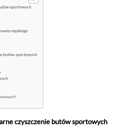
 butów sportowych
obuwia męskiego
nie butów sportowych
y
owych
portowych?
larne czyszczenie butów sportowych