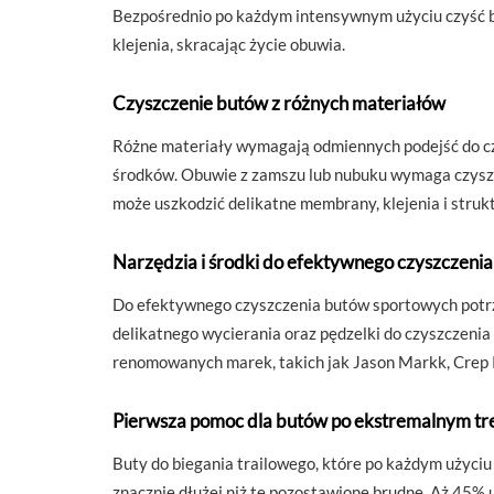
Bezpośrednio po każdym intensywnym użyciu czyść but
klejenia, skracając życie obuwia.
Czyszczenie butów z różnych materiałów
Różne materiały wymagają odmiennych podejść do cz
środków. Obuwie z zamszu lub nubuku wymaga czyszcz
może uszkodzić delikatne membrany, klejenia i struk
Narzędzia i środki do efektywnego czyszczenia
Do efektywnego czyszczenia butów sportowych potrze
delikatnego wycierania oraz pędzelki do czyszczenia 
renomowanych marek, takich jak Jason Markk, Crep P
Pierwsza pomoc dla butów po ekstremalnym tr
Buty do biegania trailowego, które po każdym użyci
znacznie dłużej niż te pozostawione brudne. Aż 45%