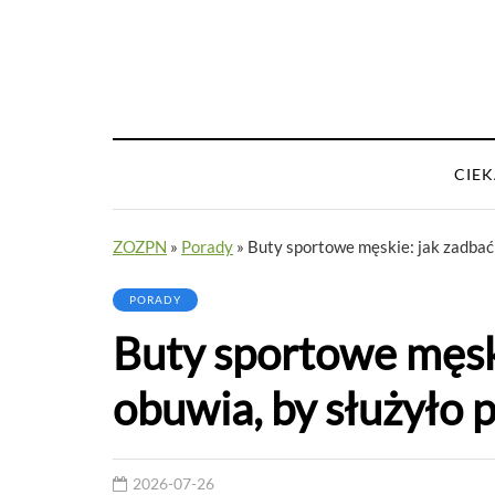
CIE
ZOZPN
»
Porady
»
Buty sportowe męskie: jak zadbać 
PORADY
Buty sportowe męski
obuwia, by służyło p
2026-07-26