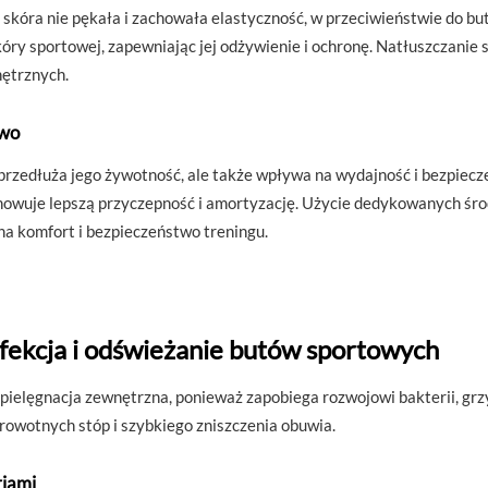
skóra nie pękała i zachowała elastyczność, w przeciwieństwie do bu
skóry sportowej, zapewniając jej odżywienie i ochronę. Natłuszczanie 
nętrznych.
two
rzedłuża jego żywotność, ale także wpływa na wydajność i bezpiecz
howuje lepszą przyczepność i amortyzację. Użycie dedykowanych śro
na komfort i bezpieczeństwo treningu.
fekcja i odświeżanie butów sportowych
 pielęgnacja zewnętrzna, ponieważ zapobiega rozwojowi bakterii, gr
owotnych stóp i szybkiego zniszczenia obuwia.
riami