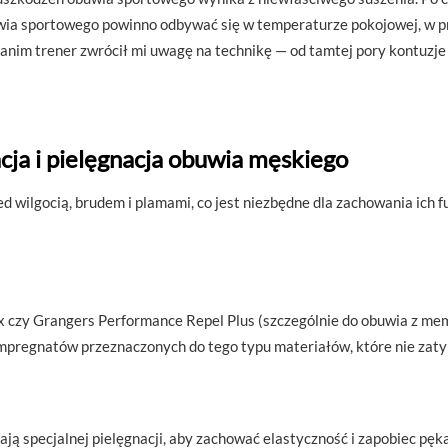
wia sportowego powinno odbywać się w temperaturze pokojowej, w p
zanim trener zwrócił mi uwagę na technikę — od tamtej pory kontuzj
cja i pielęgnacja obuwia męskiego
d wilgocią, brudem i plamami, co jest niezbędne dla zachowania ich f
 czy Grangers Performance Repel Plus (szczególnie do obuwia z mem
pregnatów przeznaczonych do tego typu materiałów, które nie zatyka
 specjalnej pielęgnacji, aby zachować elastyczność i zapobiec pęka