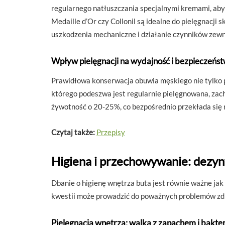
regularnego natłuszczania specjalnymi kremami, aby 
Medaille d’Or czy Collonil są idealne do pielęgnacji 
uszkodzenia mechaniczne i działanie czynników zew
Wpływ pielęgnacji na wydajność i bezpieczeńs
Prawidłowa konserwacja obuwia męskiego nie tylko p
którego podeszwa jest regularnie pielęgnowana, zac
żywotność o 20-25%, co bezpośrednio przekłada się 
Czytaj także:
Przepisy
Higiena i przechowywanie: dezyn
Dbanie o higienę wnętrza buta jest równie ważne jak
kwestii może prowadzić do poważnych problemów zdr
Pielęgnacja wnętrza: walka z zapachem i bakte