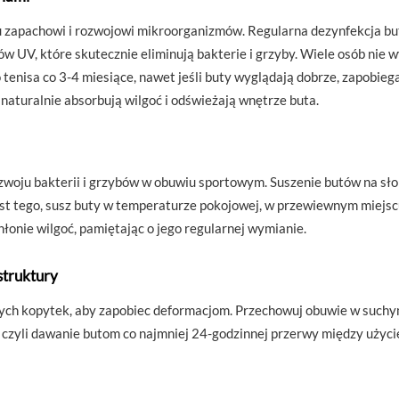
 zapachowi i rozwojowi mikroorganizmów. Regularna dezynfekcja bu
 UV, które skutecznie eliminują bakterie i grzyby. Wiele osób nie 
enisa co 3-4 miesiące, nawet jeśli buty wyglądają dobrze, zapobiega 
 naturalnie absorbują wilgoć i odświeżają wnętrze buta.
woju bakterii i grzybów w obuwiu sportowym. Suszenie butów na sło
st tego, susz buty w temperaturze pokojowej, w przewiewnym miejscu
łonie wilgoć, pamiętając o jego regularnej wymianie.
struktury
ych kopytek, aby zapobiec deformacjom. Przechowuj obuwie w suchy
a, czyli dawanie butom co najmniej 24-godzinnej przerwy między uży