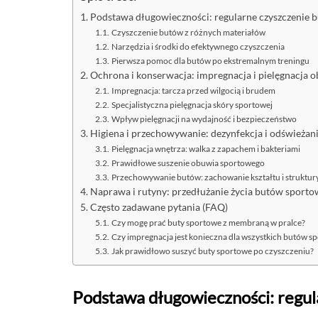
Podstawa długowieczności: regularne czyszczenie
Czyszczenie butów z różnych materiałów
Narzędzia i środki do efektywnego czyszczenia
Pierwsza pomoc dla butów po ekstremalnym treningu
Ochrona i konserwacja: impregnacja i pielęgnacja 
Impregnacja: tarcza przed wilgocią i brudem
Specjalistyczna pielęgnacja skóry sportowej
Wpływ pielęgnacji na wydajność i bezpieczeństwo
Higiena i przechowywanie: dezynfekcja i odświeża
Pielęgnacja wnętrza: walka z zapachem i bakteriami
Prawidłowe suszenie obuwia sportowego
Przechowywanie butów: zachowanie kształtu i struktur
Naprawa i rutyny: przedłużanie życia butów sport
Często zadawane pytania (FAQ)
Czy mogę prać buty sportowe z membraną w pralce?
Czy impregnacja jest konieczna dla wszystkich butów s
Jak prawidłowo suszyć buty sportowe po czyszczeniu?
Podstawa długowieczności: regu