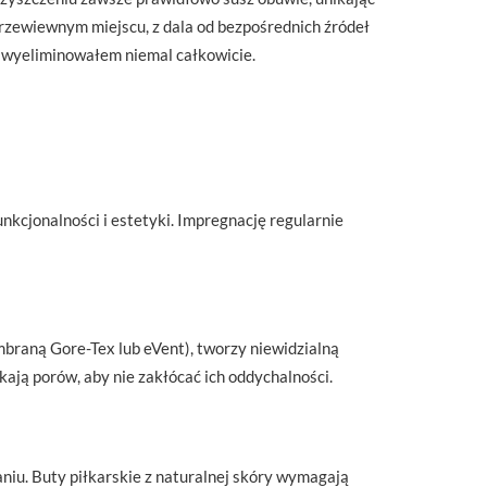
rzewiewnym miejscu, z dala od bezpośrednich źródeł
e wyeliminowałem niemal całkowicie.
unkcjonalności i estetyki. Impregnację regularnie
braną Gore-Tex lub eVent), tworzy niewidzialną
ją porów, aby nie zakłócać ich oddychalności.
niu. Buty piłkarskie z naturalnej skóry wymagają