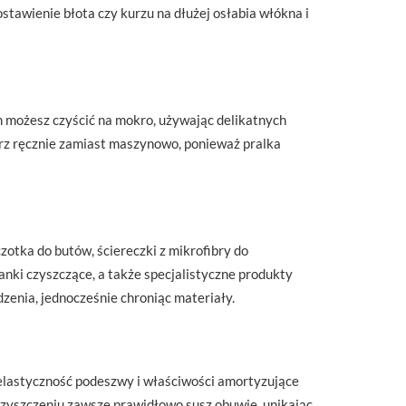
tawienie błota czy kurzu na dłużej osłabia włókna i
 możesz czyścić na mokro, używając delikatnych
rz ręcznie zamiast maszynowo, ponieważ pralka
otka do butów, ściereczki z mikrofibry do
anki czyszczące, a także specjalistyczne produkty
enia, jednocześnie chroniąc materiały.
 elastyczność podeszwy i właściwości amortyzujące
czyszczeniu zawsze prawidłowo susz obuwie, unikając