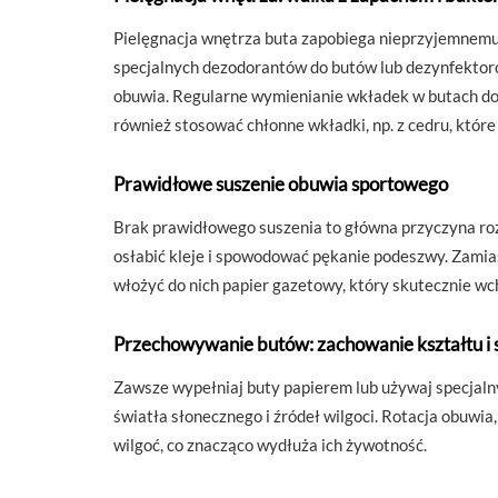
Pielęgnacja wnętrza buta zapobiega nieprzyjemnemu
specjalnych dezodorantów do butów lub dezynfektorów
obuwia. Regularne wymienianie wkładek w butach do t
również stosować chłonne wkładki, np. z cedru, które
Prawidłowe suszenie obuwia sportowego
Brak prawidłowego suszenia to główna przyczyna roz
osłabić kleje i spowodować pękanie podeszwy. Zamia
włożyć do nich papier gazetowy, który skutecznie wch
Przechowywanie butów: zachowanie kształtu i 
Zawsze wypełniaj buty papierem lub używaj specjaln
światła słonecznego i źródeł wilgoci. Rotacja obuwi
wilgoć, co znacząco wydłuża ich żywotność.