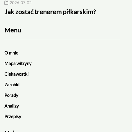
2026-07-02
20
Jak zostać trenerem piłkarskim?
Rek
Menu
O mnie
Mapa witryny
Ciekawostki
Zarobki
Porady
Analizy
Przepisy