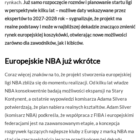
rynkach.
Już samo rozpoczęcie rozmów i planowanie startu ligi
w perspektywie kilku lat – możliwe daty wskazywane przez
ekspertów to 2027-2028 rok – sygnalizuje, że projekt ma
realne podstawy i może w najbliższej dekadzie znacząco zmienić
rynek europejskiej koszykówki, otwierając nowe możliwości
zarówno dla zawodników, jak i kibiców.
Europejskie NBA już wkrótce
Coraz więcej znaków na to, że projekt stworzenia europejskiej
ligi NBA zbliża się do momentu realizacji. Od kilku lat władze
NBA konsekwentnie badają możliwości ekspansji na Stary
Kontynent, a ostatnie wypowiedzi komisarza Adama Silvera
potwierdzają, że plan nabiera realnych kształtów. Adam Silver
(komisarz NBA) podkreśla, że współpraca z FIBA i europejskimi
federacjami jest na zaawansowanym etapie, a koncepcja
rozgrywek łączących najlepsze kluby z Europy z marką NBA ma
stać się rzeczywistością jeszcze przed końcem tej dekady.