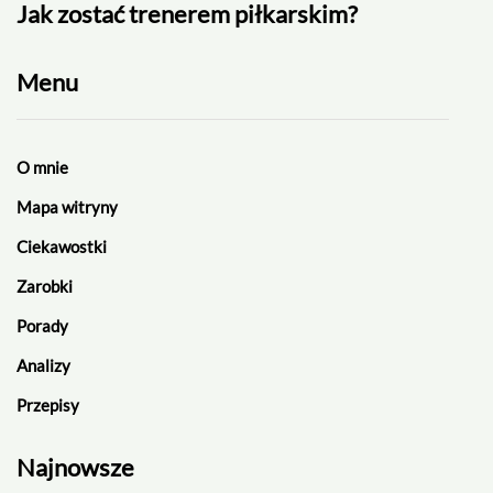
Jak zostać trenerem piłkarskim?
Rek
Menu
O mnie
Mapa witryny
Ciekawostki
Zarobki
Porady
Analizy
Przepisy
Najnowsze