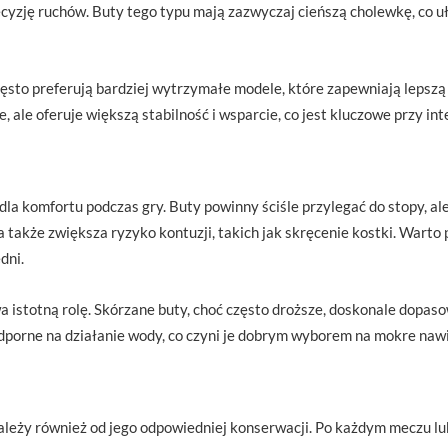
ecyzję ruchów. Buty tego typu mają zazwyczaj cieńszą cholewkę, co u
często preferują bardziej wytrzymałe modele, które zapewniają lepszą
, ale oferuje większą stabilność i wsparcie, co jest kluczowe przy i
a komfortu podczas gry. Buty powinny ściśle przylegać do stopy, al
a także zwiększa ryzyko kontuzji, takich jak skręcenie kostki. Warto
dni.
 istotną rolę. Skórzane buty, choć często droższe, doskonale dopasow
odporne na działanie wody, co czyni je dobrym wyborem na mokre naw
leży również od jego odpowiedniej konserwacji. Po każdym meczu lub 