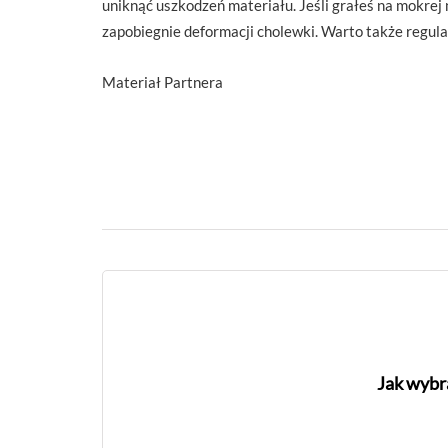
uniknąć uszkodzeń materiału. Jeśli grałeś na mokrej 
zapobiegnie deformacji cholewki. Warto także regul
Materiał Partnera
Jak wybr