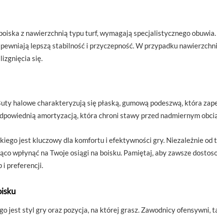
 boiska z nawierzchnią typu turf, wymagają specjalistycznego obuwia.
zapewniają lepszą stabilność i przyczepność. W przypadku nawierzchni
izgnięcia się.
Buty halowe charakteryzują się płaską, gumową podeszwą, która zap
 odpowiednią amortyzacją, która chroni stawy przed nadmiernym obc
go jest kluczowy dla komfortu i efektywności gry. Niezależnie od te
ząco wpłynąć na Twoje osiągi na boisku. Pamiętaj, aby zawsze dost
i preferencji.
oisku
est styl gry oraz pozycja, na której grasz. Zawodnicy ofensywni, ta