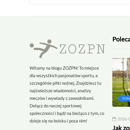
Polec
Witamy na blogu ZOZPN! To miejsce
dla wszystkich pasjonatów sportu, a
szczególnie piłki nożnej. Znajdziesz tu
najświeższe wiadomości, analizy
meczów i wywiady z zawodnikami.
CIEKAWOSTKI
POR
Dołącz do naszej sportowej
społeczności i bądź na bieżąco z tym, co
2026-07-24
2026-
dzieje się na boisku i poza nim!
łkarz świata
Rekordy w piłce nożnej
Jak z