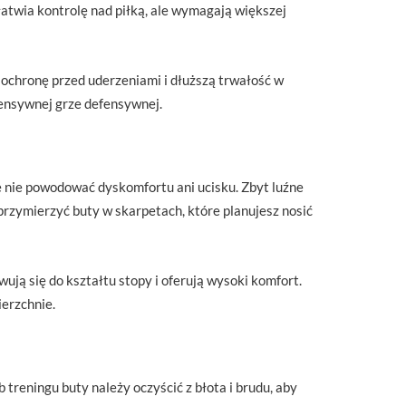
łatwia kontrolę nad piłką, ale wymagają większej
 ochronę przed uderzeniami i dłuższą trwałość w
ntensywnej grze defensywnej.
e nie powodować dyskomfortu ani ucisku. Zbyt luźne
 przymierzyć buty w skarpetach, które planujesz nosić
ują się do kształtu stopy i oferują wysoki komfort.
ierzchnie.
treningu buty należy oczyścić z błota i brudu, aby