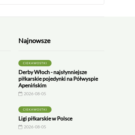
Najnowsze
CIEKAWOSTKI
Derby Włoch - najsłynniejsze
piłkarskie pojedynki na Półwyspie
Apenińskim
2026-08-05
CIEKAWOSTKI
CIEKAWOSTKI
CIEKAWOSTKI
Ligi piłkarskie w Polsce
2026-07-26
2026-06-18
2026-08-05
Najwyższy piłkarz świata
Najgrubszy piłkar