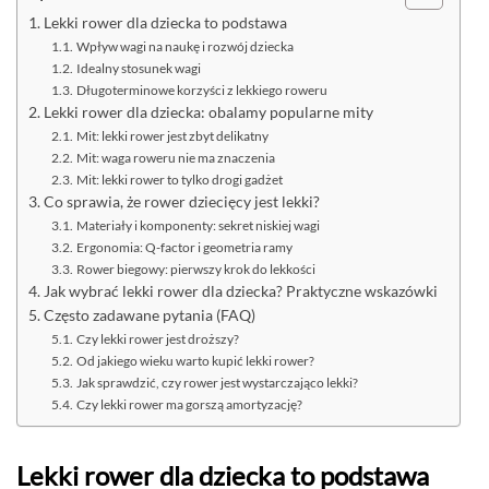
Lekki rower dla dziecka to podstawa
Wpływ wagi na naukę i rozwój dziecka
Idealny stosunek wagi
Długoterminowe korzyści z lekkiego roweru
Lekki rower dla dziecka: obalamy popularne mity
Mit: lekki rower jest zbyt delikatny
Mit: waga roweru nie ma znaczenia
Mit: lekki rower to tylko drogi gadżet
Co sprawia, że rower dziecięcy jest lekki?
Materiały i komponenty: sekret niskiej wagi
Ergonomia: Q-factor i geometria ramy
Rower biegowy: pierwszy krok do lekkości
Jak wybrać lekki rower dla dziecka? Praktyczne wskazówki
Często zadawane pytania (FAQ)
Czy lekki rower jest droższy?
Od jakiego wieku warto kupić lekki rower?
Jak sprawdzić, czy rower jest wystarczająco lekki?
Czy lekki rower ma gorszą amortyzację?
Lekki rower dla dziecka to podstawa