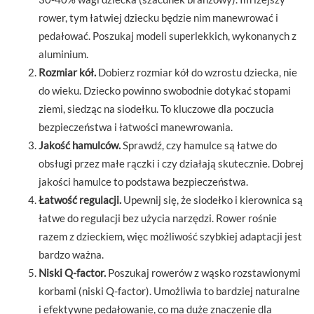
rower, tym łatwiej dziecku będzie nim manewrować i
pedałować. Poszukaj modeli superlekkich, wykonanych z
aluminium.
Rozmiar kół.
Dobierz rozmiar kół do wzrostu dziecka, nie
do wieku. Dziecko powinno swobodnie dotykać stopami
ziemi, siedząc na siodełku. To kluczowe dla poczucia
bezpieczeństwa i łatwości manewrowania.
Jakość hamulców.
Sprawdź, czy hamulce są łatwe do
obsługi przez małe rączki i czy działają skutecznie. Dobrej
jakości hamulce to podstawa bezpieczeństwa.
Łatwość regulacji.
Upewnij się, że siodełko i kierownica są
łatwe do regulacji bez użycia narzędzi. Rower rośnie
razem z dzieckiem, więc możliwość szybkiej adaptacji jest
bardzo ważna.
Niski Q-factor.
Poszukaj rowerów z wąsko rozstawionymi
korbami (niski Q-factor). Umożliwia to bardziej naturalne
i efektywne pedałowanie, co ma duże znaczenie dla