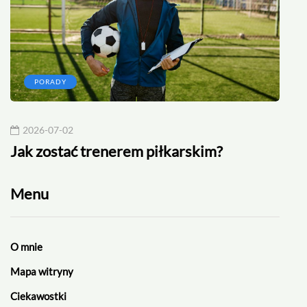
PORADY
2026-07-02
20
Jak zostać trenerem piłkarskim?
Rek
Menu
O mnie
Mapa witryny
Ciekawostki