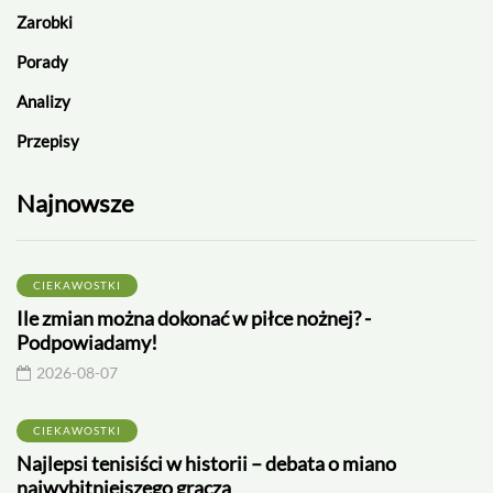
Zarobki
Porady
Analizy
Przepisy
Najnowsze
CIEKAWOSTKI
Ile zmian można dokonać w piłce nożnej? -
Podpowiadamy!
2026-08-07
CIEKAWOSTKI
Najlepsi tenisiści w historii – debata o miano
najwybitniejszego gracza