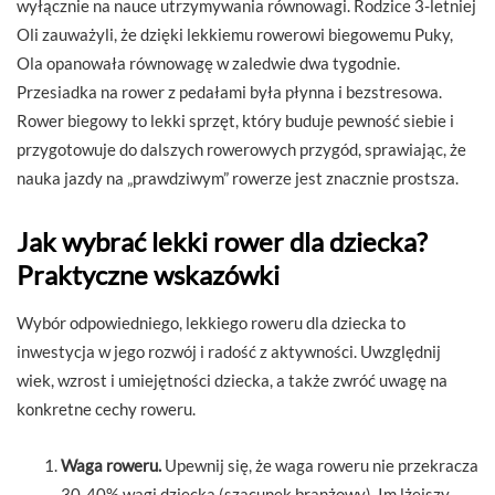
wyłącznie na nauce utrzymywania równowagi. Rodzice 3-letniej
Oli zauważyli, że dzięki lekkiemu rowerowi biegowemu Puky,
Ola opanowała równowagę w zaledwie dwa tygodnie.
Przesiadka na rower z pedałami była płynna i bezstresowa.
Rower biegowy to lekki sprzęt, który buduje pewność siebie i
przygotowuje do dalszych rowerowych przygód, sprawiając, że
nauka jazdy na „prawdziwym” rowerze jest znacznie prostsza.
Jak wybrać lekki rower dla dziecka?
Praktyczne wskazówki
Wybór odpowiedniego, lekkiego roweru dla dziecka to
inwestycja w jego rozwój i radość z aktywności. Uwzględnij
wiek, wzrost i umiejętności dziecka, a także zwróć uwagę na
konkretne cechy roweru.
Waga roweru.
Upewnij się, że waga roweru nie przekracza
30-40% wagi dziecka (szacunek branżowy). Im lżejszy