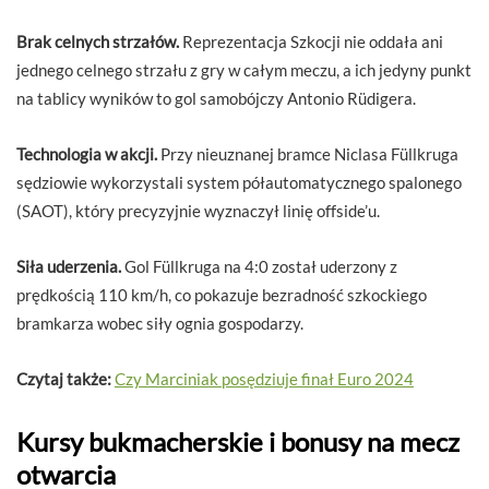
Brak celnych strzałów.
Reprezentacja Szkocji nie oddała ani
jednego celnego strzału z gry w całym meczu, a ich jedyny punkt
na tablicy wyników to gol samobójczy Antonio Rüdigera.
Technologia w akcji.
Przy nieuznanej bramce Niclasa Füllkruga
sędziowie wykorzystali system półautomatycznego spalonego
(SAOT), który precyzyjnie wyznaczył linię offside’u.
Siła uderzenia.
Gol Füllkruga na 4:0 został uderzony z
prędkością 110 km/h, co pokazuje bezradność szkockiego
bramkarza wobec siły ognia gospodarzy.
Czytaj także:
Czy Marciniak posędziuje finał Euro 2024
Kursy bukmacherskie i bonusy na mecz
otwarcia