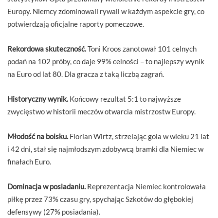
Europy. Niemcy zdominowali rywali w każdym aspekcie gry, co
potwierdzają oficjalne raporty pomeczowe.
Rekordowa skuteczność.
Toni Kroos zanotował 101 celnych
podań na 102 próby, co daje 99% celności – to najlepszy wynik
na Euro od lat 80. Dla gracza z taką liczbą zagrań.
Historyczny wynik.
Końcowy rezultat 5:1 to najwyższe
zwycięstwo w historii meczów otwarcia mistrzostw Europy.
Młodość na boisku.
Florian Wirtz, strzelając gola w wieku 21 lat
i 42 dni, stał się najmłodszym zdobywcą bramki dla Niemiec w
finałach Euro.
Dominacja w posiadaniu.
Reprezentacja Niemiec kontrolowała
piłkę przez 73% czasu gry, spychając Szkotów do głębokiej
defensywy (27% posiadania).