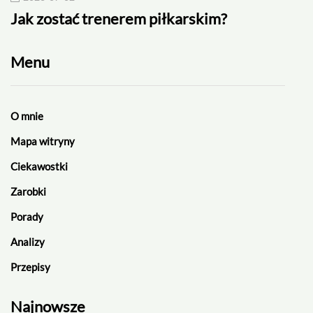
Jak zostać trenerem piłkarskim?
Rek
Menu
O mnie
Mapa witryny
Ciekawostki
Zarobki
Porady
Analizy
Przepisy
Najnowsze