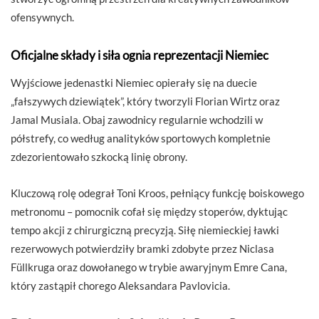
ofensywnych.
Oficjalne składy i siła ognia reprezentacji Niemiec
Wyjściowe jedenastki Niemiec opierały się na duecie
„fałszywych dziewiątek”, który tworzyli Florian Wirtz oraz
Jamal Musiala. Obaj zawodnicy regularnie wchodzili w
półstrefy, co według analityków sportowych kompletnie
zdezorientowało szkocką linię obrony.
Kluczową rolę odegrał Toni Kroos, pełniący funkcję boiskowego
metronomu – pomocnik cofał się między stoperów, dyktując
tempo akcji z chirurgiczną precyzją. Siłę niemieckiej ławki
rezerwowych potwierdziły bramki zdobyte przez Niclasa
Füllkruga oraz dowołanego w trybie awaryjnym Emre Cana,
który zastąpił chorego Aleksandara Pavlovicia.