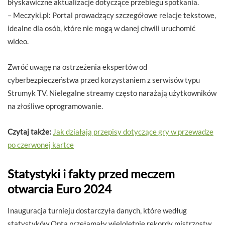
błyskawiczne aktualizacje dotyczące przebiegu spotkania.
– Meczyki.pl: Portal prowadzący szczegółowe relacje tekstowe,
idealne dla osób, które nie mogą w danej chwili uruchomić
wideo.
Zwróć uwagę na ostrzeżenia ekspertów od
cyberbezpieczeństwa przed korzystaniem z serwisów typu
Strumyk TV. Nielegalne streamy często narażają użytkowników
na złośliwe oprogramowanie.
Czytaj także:
Jak działają przepisy dotyczące gry w przewadze
po czerwonej kartce
Statystyki i fakty przed meczem
otwarcia Euro 2024
Inauguracja turnieju dostarczyła danych, które według
statystyków Opta przełamały wieloletnie rekordy mistrzostw