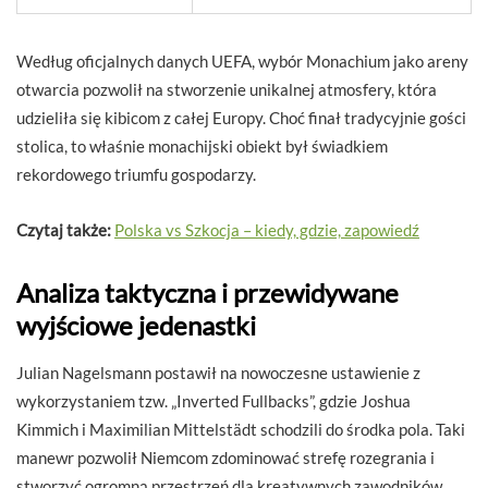
Według oficjalnych danych UEFA, wybór Monachium jako areny
otwarcia pozwolił na stworzenie unikalnej atmosfery, która
udzieliła się kibicom z całej Europy. Choć finał tradycyjnie gości
stolica, to właśnie monachijski obiekt był świadkiem
rekordowego triumfu gospodarzy.
Czytaj także:
Polska vs Szkocja – kiedy, gdzie, zapowiedź
Analiza taktyczna i przewidywane
wyjściowe jedenastki
Julian Nagelsmann postawił na nowoczesne ustawienie z
wykorzystaniem tzw. „Inverted Fullbacks”, gdzie Joshua
Kimmich i Maximilian Mittelstädt schodzili do środka pola. Taki
manewr pozwolił Niemcom zdominować strefę rozegrania i
stworzyć ogromną przestrzeń dla kreatywnych zawodników