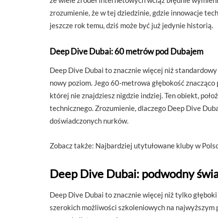
że wiele źródeł internetowych wciąż błędnie wymieni
zrozumienie, że w tej dziedzinie, gdzie innowacje tec
jeszcze rok temu, dziś może być już jedynie historią.
Deep Dive Dubai: 60 metrów pod Dubajem
Deep Dive Dubai to znacznie więcej niż standardowy
nowy poziom. Jego 60-metrowa głębokość znacząco prz
której nie znajdziesz nigdzie indziej. Ten obiekt, p
technicznego. Zrozumienie, dlaczego Deep Dive Dubai 
doświadczonych nurków.
Zobacz także: Najbardziej utytułowane kluby w Polsce
Deep Dive Dubai: podwodny świat
Deep Dive Dubai to znacznie więcej niż tylko głębo
szerokich możliwości szkoleniowych na najwyższym po