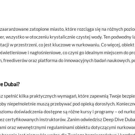
 zaaranżowane zatopione miasto, które rozciąga się na różnych poz
er, wszystko w otoczeniu krystalicznie czystej wody. Ten podwodny lab
ntacji w przestrzeni, co jest kluczowe w nurkowaniu. Co więcej, obi
ietleniowe i nagłośnieniowe, co czyni go idealnym miejscem do produ
, freediverów oraz platforma do innowacyjnych badań naukowych, p
ve Dubai?
sz spełnić kilka praktycznych wymagań, które zapewnią Twoje bezpie
oby niepełnoletnie muszą przebywać pod opieką dorosłych. Konieczne
oziomu doświadczenia dostępne są różne kursy i programy – od nur
 certyfikowanych instruktorów. Zanim odwiedzisz Deep Dive Dubai, 
isami oraz wewnętrznymi regulaminami obiektu dotyczącymi nurkowan