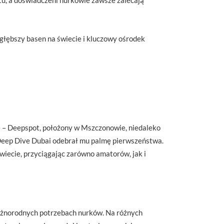
tu, a doświadczeni nurkowie zawsze zalecają
głębszy basen na świecie i kluczowy ośrodek
ie – Deepspot, położony w Mszczonowie, niedaleko
m Deep Dive Dubai odebrał mu palmę pierwszeństwa.
iecie, przyciągając zarówno amatorów, jak i
óżnorodnych potrzebach nurków. Na różnych