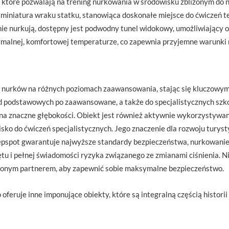
 które pozwalają na trening nurkowania w środowisku zbliżonym do n
 miniatura wraku statku, stanowiąca doskonałe miejsce do ćwiczeń 
y nie nurkują, dostępny jest podwodny tunel widokowy, umożliwiając
tymalnej, komfortowej temperaturze, co zapewnia przyjemne warunki 
 nurków na różnych poziomach zaawansowania, stając się kluczowym 
d podstawowych po zaawansowane, a także do specjalistycznych szkol
a znaczne głębokości. Obiekt jest również aktywnie wykorzystywany
ko do ćwiczeń specjalistycznych. Jego znaczenie dla rozwoju turystyk
Deepspot gwarantuje najwyższe standardy bezpieczeństwa, nurkowani
tu i pełnej świadomości ryzyka związanego ze zmianami ciśnienia. N
czonym partnerem, aby zapewnić sobie maksymalne bezpieczeństwo.
ruje inne imponujące obiekty, które są integralną częścią historii i