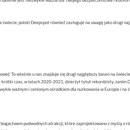
w basenie jest niezwykle ważna dla Twojego bezpieczeństwa i komfor
świecie, polski Deepspot również zasługuje na uwagę jako drugi naj
wej! To właśnie u nas znajduje się drugi najgłębszy basen na świec
z krótki czas, w latach 2020-2021, dzierżył tytuł rekordzisty, zani
wykle ważnym i cenionym ośrodkiem dla nurkowania w Europie i na św
 bogactwem podwodnych atrakcji, które zaprojektowano z myślą o r