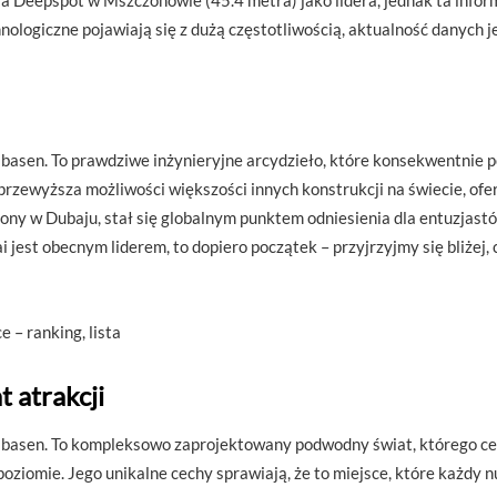
a Deepspot w Mszczonowie (45.4 metra) jako lidera, jednak ta inform
hnologiczne pojawiają się z dużą częstotliwością, aktualność danych j
 basen. To prawdziwe inżynieryjne arcydzieło, które konsekwentnie
ewyższa możliwości większości innych konstrukcji na świecie, oferu
ołożony w Dubaju, stał się globalnym punktem odniesienia dla entuzjas
jest obecnym liderem, to dopiero początek – przyjrzyjmy się bliżej,
 – ranking, lista
 atrakcji
ki basen. To kompleksowo zaprojektowany podwodny świat, którego c
ziomie. Jego unikalne cechy sprawiają, że to miejsce, które każdy n