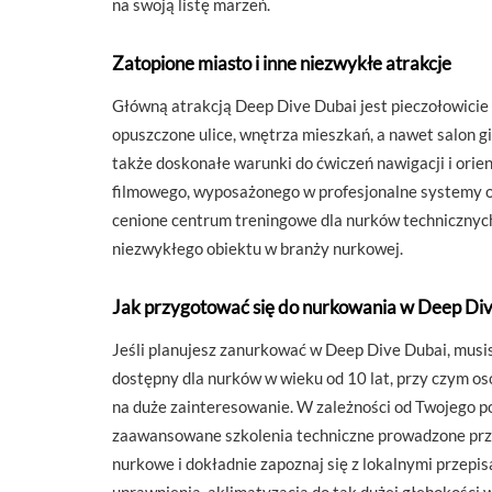
na swoją listę marzeń.
Zatopione miasto i inne niezwykłe atrakcje
Główną atrakcją Deep Dive Dubai jest pieczołowicie
opuszczone ulice, wnętrza mieszkań, a nawet salon gi
także doskonałe warunki do ćwiczeń nawigacji i orie
filmowego, wyposażonego w profesjonalne systemy ośw
cenione centrum treningowe dla nurków technicznych
niezwykłego obiektu w branży nurkowej.
Jak przygotować się do nurkowania w Deep Di
Jeśli planujesz zanurkować w Deep Dive Dubai, musi
dostępny dla nurków w wieku od 10 lat, przy czym os
na duże zainteresowanie. W zależności od Twojego p
zaawansowane szkolenia techniczne prowadzone przez
nurkowe i dokładnie zapoznaj się z lokalnymi przep