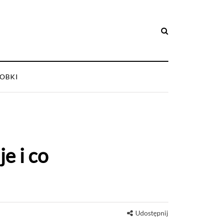
OBKI
e i co
Udostępnij