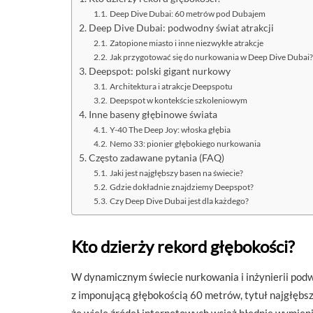
Deep Dive Dubai: 60 metrów pod Dubajem
Deep Dive Dubai: podwodny świat atrakcji
Zatopione miasto i inne niezwykłe atrakcje
Jak przygotować się do nurkowania w Deep Dive Dubai?
Deepspot: polski gigant nurkowy
Architektura i atrakcje Deepspotu
Deepspot w kontekście szkoleniowym
Inne baseny głębinowe świata
Y-40 The Deep Joy: włoska głębia
Nemo 33: pionier głębokiego nurkowania
Często zadawane pytania (FAQ)
Jaki jest najgłębszy basen na świecie?
Gdzie dokładnie znajdziemy Deepspot?
Czy Deep Dive Dubai jest dla każdego?
Kto dzierży rekord głębokości?
W dynamicznym świecie nurkowania i inżynierii podwo
z imponującą głębokością 60 metrów, tytuł najgłębsz