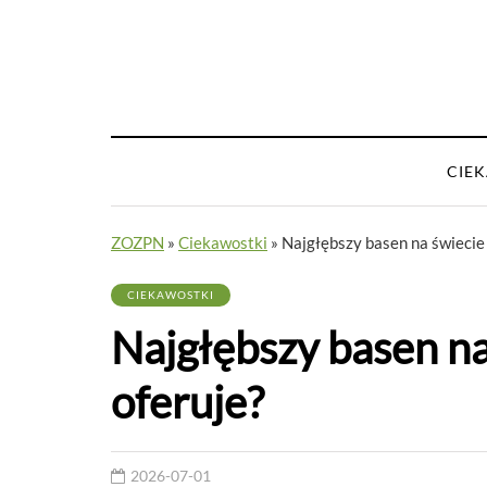
CIE
ZOZPN
»
Ciekawostki
»
Najgłębszy basen na świecie –
CIEKAWOSTKI
Najgłębszy basen na 
oferuje?
2026-07-01