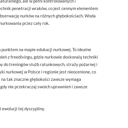
aturalnego, ale w pełni kontrolowanych i
technik penetracji wraków, co jest cennym elementem
y obserwację nurków na różnych głębokościach. Woda
nurkowania przez cały rok.
punktem na mapie edukacji nurkowej. To idealne
eń z freedivingu, gdzie nurkowie doskonalą techniki
 do treningów służb ratunkowych, straży pożarnej i
i nurkowej w Polsce i regionie jest nieocenione, co
e na tak znaczne głębokości zawsze wymaga
igdy nie przekraczaj swoich uprawnień i zawsze
 ewolucji tej dyscypliny.