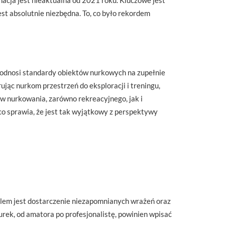
acja jest nieaktualna od 2021 roku. Kluczowe jest
est absolutnie niezbędna. To, co było rekordem
 podnosi standardy obiektów nurkowych na zupełnie
jąc nurkom przestrzeń do eksploracji i treningu,
tów nurkowania, zarówno rekreacyjnego, jak i
 co sprawia, że jest tak wyjątkowy z perspektywy
elem jest dostarczenie niezapomnianych wrażeń oraz
urek, od amatora po profesjonalistę, powinien wpisać