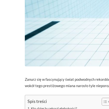
Zanurz się w fascynujący świat podwodnych rekordów!
wokół tego prestiżowego miana narosło tyle nieporoz
Spis treści
Kto dzierży rekord głębokości?