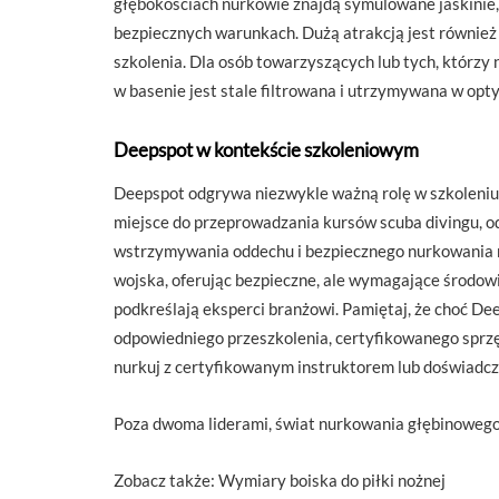
głębokościach nurkowie znajdą symulowane jaskinie,
bezpiecznych warunkach. Dużą atrakcją jest również
szkolenia. Dla osób towarzyszących lub tych, którz
w basenie jest stale filtrowana i utrzymywana w op
Deepspot w kontekście szkoleniowym
Deepspot odgrywa niezwykle ważną rolę w szkoleniu
miejsce do przeprowadzania kursów scuba divingu, o
wstrzymywania oddechu i bezpiecznego nurkowania n
wojska, oferując bezpieczne, ale wymagające środowis
podkreślają eksperci branżowi. Pamiętaj, że choć 
odpowiedniego przeszkolenia, certyfikowanego sprzę
nurkuj z certyfikowanym instruktorem lub doświad
Poza dwoma liderami, świat nurkowania głębinowego ofe
Zobacz także: Wymiary boiska do piłki nożnej