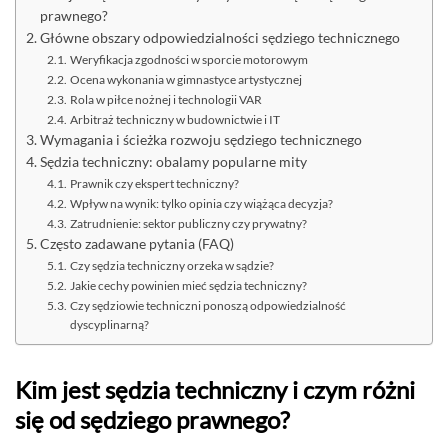
prawnego?
Główne obszary odpowiedzialności sędziego technicznego
Weryfikacja zgodności w sporcie motorowym
Ocena wykonania w gimnastyce artystycznej
Rola w piłce nożnej i technologii VAR
Arbitraż techniczny w budownictwie i IT
Wymagania i ścieżka rozwoju sędziego technicznego
Sędzia techniczny: obalamy popularne mity
Prawnik czy ekspert techniczny?
Wpływ na wynik: tylko opinia czy wiążąca decyzja?
Zatrudnienie: sektor publiczny czy prywatny?
Często zadawane pytania (FAQ)
Czy sędzia techniczny orzeka w sądzie?
Jakie cechy powinien mieć sędzia techniczny?
Czy sędziowie techniczni ponoszą odpowiedzialność
dyscyplinarną?
Kim jest sędzia techniczny i czym różni
się od sędziego prawnego?