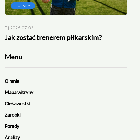
PORADY
2026-07-02
20
Jak zostać trenerem piłkarskim?
Rek
Menu
O mnie
Mapa witryny
Ciekawostki
Zarobki
Porady
Analizy