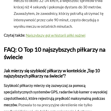
meczu to około 32-34 km/h, a większość sprintów trwa
krócej niż 4 sekundy i pokonuje dystans do 30 metrów.
Zauważyłem, że zawodnicy, którzy potrafią utrzymać tę
intensywność przez całe 90 minut, często decydują o
wyniku meczu w ostatnich minutach.
Czytaj także:
Najszybszy gol w historii piłki nożnej
FAQ: O Top 10 najszybszych piłkarzy na
świecie
Jak mierzy się szybkość piłkarzy w kontekście „Top 10
najszybszych piłkarzy na świecie”?
Szybkość piłkarzy mierzy się zazwyczaj za pomocą
specjalistycznych systemów GPS, radarów lub kamer o wysokiej
częstotliwości, które rejestrują prędkość maksymalną podczas
meczów.
Pozwala to na precyzyjne określenie nie tylko