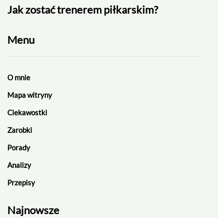
Jak zostać trenerem piłkarskim?
Rek
Menu
O mnie
Mapa witryny
Ciekawostki
Zarobki
Porady
Analizy
Przepisy
Najnowsze