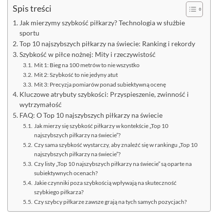
Spis treści
Jak mierzymy szybkość piłkarzy? Technologia w służbie
sportu
Top 10 najszybszych piłkarzy na świecie: Ranking i rekordy
Szybkość w piłce nożnej: Mity i rzeczywistość
Mit 1: Bieg na 100 metrów to nie wszystko
Mit 2: Szybkość to nie jedyny atut
Mit 3: Precyzja pomiarów ponad subiektywną ocenę
Kluczowe atrybuty szybkości: Przyspieszenie, zwinność i
wytrzymałość
FAQ: O Top 10 najszybszych piłkarzy na świecie
Jak mierzy się szybkość piłkarzy w kontekście „Top 10
najszybszych piłkarzy na świecie”?
Czy sama szybkość wystarczy, aby znaleźć się w rankingu „Top 10
najszybszych piłkarzy na świecie”?
Czy listy „Top 10 najszybszych piłkarzy na świecie” są oparte na
subiektywnych ocenach?
Jakie czynniki poza szybkością wpływają na skuteczność
szybkiego piłkarza?
Czy szybcy piłkarze zawsze grają na tych samych pozycjach?