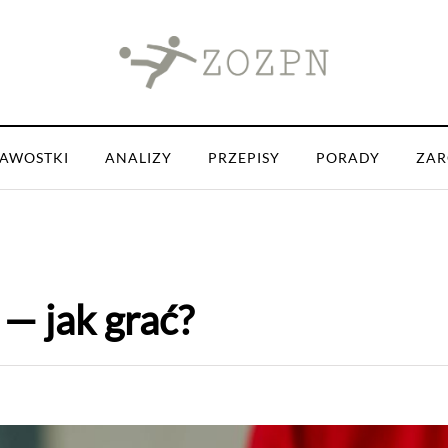
KAWOSTKI
ANALIZY
PRZEPISY
PORADY
ZAR
— jak grać?