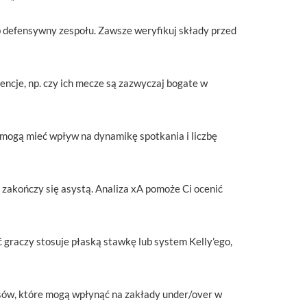
 defensywny zespołu. Zawsze weryfikuj składy przed
cje, np. czy ich mecze są zazwyczaj bogate w
 mogą mieć wpływ na dynamikę spotkania i liczbę
akończy się asystą. Analiza xA pomoże Ci ocenić
graczy stosuje płaską stawkę lub system Kelly’ego,
ansów, które mogą wpłynąć na zakłady under/over w