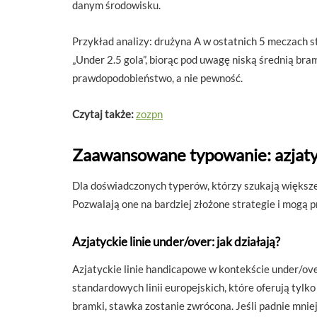
danym środowisku.
Przykład analizy: drużyna A w ostatnich 5 meczach str
„Under 2.5 gola”, biorąc pod uwagę niską średnią br
prawdopodobieństwo, a nie pewność.
Czytaj także:
zozpn
Zaawansowane typowanie: azjatyc
Dla doświadczonych typerów, którzy szukają większej 
Pozwalają one na bardziej złożone strategie i mogą 
Azjatyckie linie under/over: jak działają?
Azjatyckie linie handicapowe w kontekście under/over
standardowych linii europejskich, które oferują tylk
bramki, stawka zostanie zwrócona. Jeśli padnie mniej 