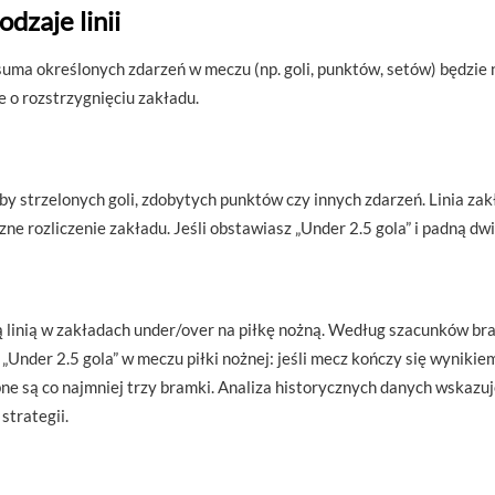
dzaje linii
uma określonych zdarzeń w meczu (np. goli, punktów, setów) będzie n
je o rozstrzygnięciu zakładu.
by strzelonych goli, zdobytych punktów czy innych zdarzeń. Linia zak
ne rozliczenie zakładu. Jeśli obstawiasz „Under 2.5 gola” i padną dw
aną linią w zakładach under/over na piłkę nożną. Według szacunków 
Under 2.5 gola” w meczu piłki nożnej: jeśli mecz kończy się wynikiem 0
ebne są co najmniej trzy bramki. Analiza historycznych danych wskazu
 strategii.