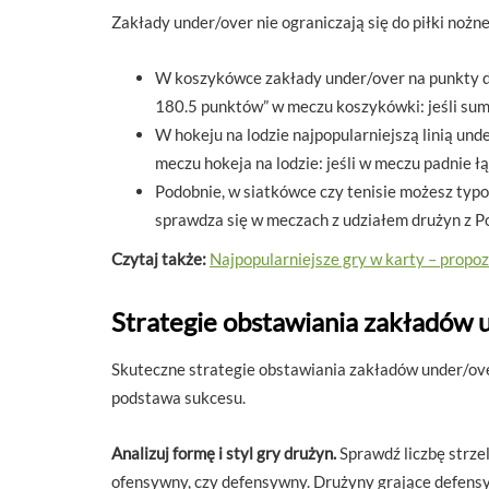
Zakłady under/over nie ograniczają się do piłki nożne
W koszykówce zakłady under/over na punkty d
180.5 punktów” w meczu koszykówki: jeśli sum
W hokeju na lodzie najpopularniejszą linią und
meczu hokeja na lodzie: jeśli w meczu padnie ł
Podobnie, w siatkówce czy tenisie możesz typo
sprawdza się w meczach z udziałem drużyn z Pol
Czytaj także:
Najpopularniejsze gry w karty – propo
Strategie obstawiania zakładów 
Skuteczne strategie obstawiania zakładów under/over 
podstawa sukcesu.
Analizuj formę i styl gry drużyn.
Sprawdź liczbę strzel
ofensywny, czy defensywny. Drużyny grające defensy