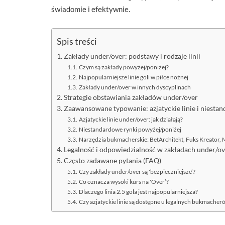
świadomie i efektywnie.
Spis treści
Zakłady under/over: podstawy i rodzaje linii
Czym są zakłady powyżej/poniżej?
Najpopularniejsze linie goli w piłce nożnej
Zakłady under/over w innych dyscyplinach
Strategie obstawiania zakładów under/over
Zaawansowane typowanie: azjatyckie linie i niesta
Azjatyckie linie under/over: jak działają?
Niestandardowe rynki powyżej/poniżej
Narzędzia bukmacherskie: BetArchitekt, Fuks Kreator, 
Legalność i odpowiedzialność w zakładach under/ov
Często zadawane pytania (FAQ)
Czy zakłady under/over są 'bezpieczniejsze’?
Co oznacza wysoki kurs na 'Over’?
Dlaczego linia 2.5 gola jest najpopularniejsza?
Czy azjatyckie linie są dostępne u legalnych bukmacher