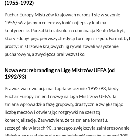
(1955-1992)
Puchar Europy Mistrzów Krajowych narodził się w sezonie
1955/56 z jasnym celem: wyłonić najlepszy klub na
kontynencie. Początki to absolutna dominacja Realu Madryt,
który zdobył pięć pierwszych edycji turnieju z rzędu. Format był
prosty: mistrzowie krajowych lig rywalizowali w systemie
pucharowym, a zwycięzca brał wszystko.
Nowa era: rebranding na Ligę Mistrzów UEFA (od
1992/93)
Prawdziwa rewolucja nastąpiła w sezonie 1992/93, kiedy
Puchar Europy zmienił nazwę na Liga Mistrzów UEFA. Ta
zmiana wprowadziła fazę grupową, drastycznie zwiększając
liczbę meczów i otwierając rozgrywki na szerszą
komercjalizację. Zauważyłem, że ta zmiana formatu,
szczególnie w latach 90., znacząco zwiększyła zainteresowanie
kibiców, co przełożyło się na oglądalność meczów o ponad 30%