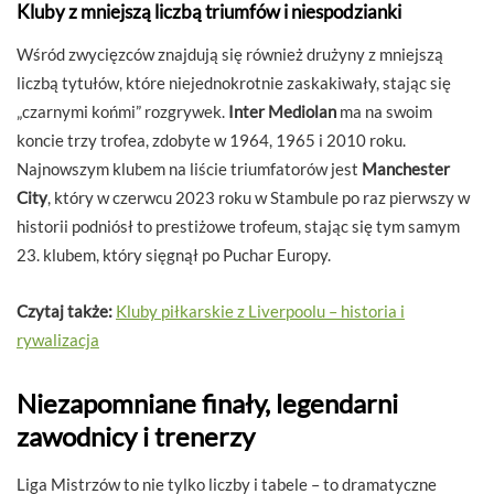
Kluby z mniejszą liczbą triumfów i niespodzianki
Wśród zwycięzców znajdują się również drużyny z mniejszą
liczbą tytułów, które niejednokrotnie zaskakiwały, stając się
„czarnymi końmi” rozgrywek.
Inter Mediolan
ma na swoim
koncie trzy trofea, zdobyte w 1964, 1965 i 2010 roku.
Najnowszym klubem na liście triumfatorów jest
Manchester
City
, który w czerwcu 2023 roku w Stambule po raz pierwszy w
historii podniósł to prestiżowe trofeum, stając się tym samym
23. klubem, który sięgnął po Puchar Europy.
Czytaj także:
Kluby piłkarskie z Liverpoolu – historia i
rywalizacja
Niezapomniane finały, legendarni
zawodnicy i trenerzy
Liga Mistrzów to nie tylko liczby i tabele – to dramatyczne