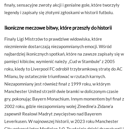
finały, sensacyjne zwroty akcji i genialne gole, które tworzyły
legendy i zapisały się złotymi zgłoskami w historii futbolu.
Ikoniczne meczowe bitwy, które przeszły do historii
Finały Ligi Mistrzów to prawdziwe widowiska, które
niezmiennie dostarczają niezapomnianych emocji. Wśród
najbardziej ikonicznych spotkań, które na zawsze zapisały się w
pamięci kibiców, wymienić należy „Cud w Stambule” z 2005
roku, kiedy to Liverpool FC odrobił trzybramkową stratę do AC
Milanu, by ostatecznie triumfować w rzutach karnych.
Niezapomniany jest również finał z 1999 roku, w którym
Manchester United strzelił dwie bramki w doliczonym czasie
gry, pokonując Bayern Monachium. Innym momentem był finał z
2002 roku, gdzie niezapomniany wolej Zinedine’a Zidane’a
zapewnił Realowi Madryt zwycięstwo nad Bayerem
Leverkusen. W najnowszej historii, w 2023 roku Manchester
City pokonał Inter Mediolan 1:0. To właśnie dzięki dramaturgii i