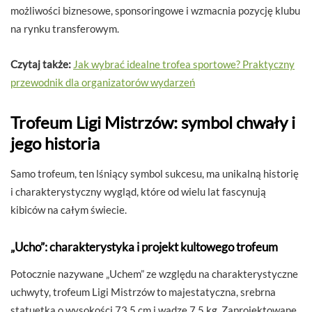
możliwości biznesowe, sponsoringowe i wzmacnia pozycję klubu
na rynku transferowym.
Czytaj także:
Jak wybrać idealne trofea sportowe? Praktyczny
przewodnik dla organizatorów wydarzeń
Trofeum Ligi Mistrzów: symbol chwały i
jego historia
Samo trofeum, ten lśniący symbol sukcesu, ma unikalną historię
i charakterystyczny wygląd, które od wielu lat fascynują
kibiców na całym świecie.
„Ucho”: charakterystyka i projekt kultowego trofeum
Potocznie nazywane „Uchem” ze względu na charakterystyczne
uchwyty, trofeum Ligi Mistrzów to majestatyczna, srebrna
statuetka o wysokości 73,5 cm i wadze 7,5 kg. Zaprojektowane