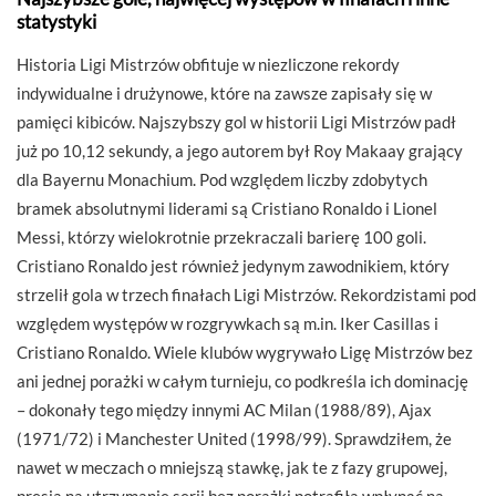
statystyki
Historia Ligi Mistrzów obfituje w niezliczone rekordy
indywidualne i drużynowe, które na zawsze zapisały się w
pamięci kibiców. Najszybszy gol w historii Ligi Mistrzów padł
już po 10,12 sekundy, a jego autorem był Roy Makaay grający
dla Bayernu Monachium. Pod względem liczby zdobytych
bramek absolutnymi liderami są Cristiano Ronaldo i Lionel
Messi, którzy wielokrotnie przekraczali barierę 100 goli.
Cristiano Ronaldo jest również jedynym zawodnikiem, który
strzelił gola w trzech finałach Ligi Mistrzów. Rekordzistami pod
względem występów w rozgrywkach są m.in. Iker Casillas i
Cristiano Ronaldo. Wiele klubów wygrywało Ligę Mistrzów bez
ani jednej porażki w całym turnieju, co podkreśla ich dominację
– dokonały tego między innymi AC Milan (1988/89), Ajax
(1971/72) i Manchester United (1998/99). Sprawdziłem, że
nawet w meczach o mniejszą stawkę, jak te z fazy grupowej,
presja na utrzymanie serii bez porażki potrafiła wpłynąć na