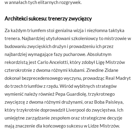
w annałach tych elitarnych rozgrywek.
Architekci sukcesu: trenerzy zwycięzcy
Za każdym triumfem stoi genialna wizja i niezłomna taktyka
trenera. Najbardziej utytułowani szkoleniowcy to mistrzowie w
budowaniu zwycięskich drużyn i prowadzeniu ich przez
najbardziej wymagające fazy pucharowe. Absolutnym
rekordzistą jest Carlo Ancelotti, który zdobył Ligę Mistrzów
czterokrotnie z dwoma różnymi klubami. Zinedine Zidane
dokonał bezprecedensowego wyczynu, prowadząc Real Madryt
do trzech triumfów z rzędu. Wśród wybitnych strategów
wymienić należy również Pepa Guardiolę, trzykrotnego
zwycięzcę z dwoma różnymi drużynami, oraz Boba Paisleya,
który trzykrotnie doprowadził Liverpool do zwycięstwa. Ich
umiejętne zarządzanie zespołem oraz strategiczne decyzje
mają znaczenie dla końcowego sukcesu w Lidze Mistrzów.