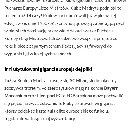
niekwestionowany rekordzista pod względem liczby triumfów w
Pucharze Europy/Lidze Mistrzów. Klub z Madrytu podniósł to
trofeum aż
14 razy
! Królewscy triumfowali już w pierwszej
edycji, w sezonie 1955/56, kontynuując swoją zapierającą dech
w piersiach dominację przez wiele dekad, w erze Pucharu
Europy i Ligi Mistrzów. Ich dziedzictwo wciąż inspiruje, a co
roku kibice z zapartym tchem śledzą, jacy są faworyci do
wygrania ligi w kolejnych sezonach.
Inni utytułowani giganci europejskiej piłki
Tuż za Realem Madryt plasuje się
AC Milan
, siedmiokrotny
zdobywca trofeum. Po sześć tytułów mają na koncie
Bayern
Monachium
oraz
Liverpool FC
, a
FC Barcelona
może pochwalić
się pięcioma zwycięstwami. Te kluby to prawdziwi giganci,
którzy od dekad kształtują elitę europejskiego futbolu,
regularnie walcząc o najwyższe laury.