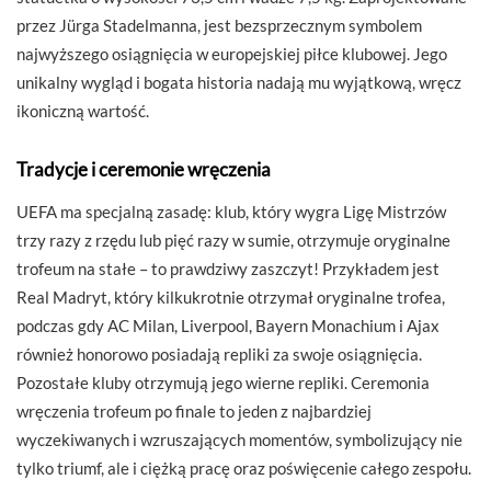
przez Jürga Stadelmanna, jest bezsprzecznym symbolem
najwyższego osiągnięcia w europejskiej piłce klubowej. Jego
unikalny wygląd i bogata historia nadają mu wyjątkową, wręcz
ikoniczną wartość.
Tradycje i ceremonie wręczenia
UEFA ma specjalną zasadę: klub, który wygra Ligę Mistrzów
trzy razy z rzędu lub pięć razy w sumie, otrzymuje oryginalne
trofeum na stałe – to prawdziwy zaszczyt! Przykładem jest
Real Madryt, który kilkukrotnie otrzymał oryginalne trofea,
podczas gdy AC Milan, Liverpool, Bayern Monachium i Ajax
również honorowo posiadają repliki za swoje osiągnięcia.
Pozostałe kluby otrzymują jego wierne repliki. Ceremonia
wręczenia trofeum po finale to jeden z najbardziej
wyczekiwanych i wzruszających momentów, symbolizujący nie
tylko triumf, ale i ciężką pracę oraz poświęcenie całego zespołu.