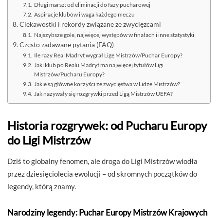
Długi marsz: od eliminacji do fazy pucharowej
Aspiracje klubów i waga każdego meczu
Ciekawostki i rekordy związane ze zwycięzcami
Najszybsze gole, najwięcej występów w finałach i inne statystyki
Często zadawane pytania (FAQ)
Ile razy Real Madryt wygrał Ligę Mistrzów/Puchar Europy?
Jaki klub po Realu Madryt ma najwięcej tytułów Ligi
Mistrzów/Pucharu Europy?
Jakie są główne korzyści ze zwycięstwa w Lidze Mistrzów?
Jak nazywały się rozgrywki przed Ligą Mistrzów UEFA?
Historia rozgrywek: od Pucharu Europy
do Ligi Mistrzów
Dziś to globalny fenomen, ale droga do Ligi Mistrzów wiodła
przez dziesięciolecia ewolucji – od skromnych początków do
legendy, którą znamy.
Narodziny legendy: Puchar Europy Mistrzów Krajowych