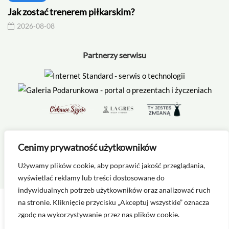
Jak zostać trenerem piłkarskim?
2026-08-08
Partnerzy serwisu
Cenimy prywatność użytkowników
Masz pytanie? Skontaktuj się na
kontakt@zozpn.pl
Używamy plików cookie, aby poprawić jakość przeglądania,
wyświetlać reklamy lub treści dostosowane do
indywidualnych potrzeb użytkowników oraz analizować ruch
na stronie. Kliknięcie przycisku „Akceptuj wszystkie” oznacza
zgodę na wykorzystywanie przez nas plików cookie.