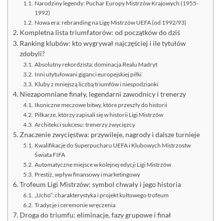
Narodziny legendy: Puchar Europy Mistrzów Krajowych (1955-
1992)
Nowa era: rebranding na Ligę Mistrzów UEFA (od 1992/93)
Kompletna lista triumfatorów: od początków do dziś
Ranking klubów: kto wygrywał najczęściej i ile tytułów
zdobyli?
Absolutny rekordzista: dominacja Realu Madryt
Inni utytułowani giganci europejskiej piłki
Kluby z mniejszą liczbą triumfów i niespodzianki
Niezapomniane finały, legendarni zawodnicy i trenerzy
Ikoniczne meczowe bitwy, które przeszły do historii
Piłkarze, którzy zapisali się w historii Ligi Mistrzów
Architekci sukcesu: trenerzy zwycięzcy
Znaczenie zwycięstwa: przywileje, nagrody i dalsze turnieje
Kwalifikacje do Superpucharu UEFA i Klubowych Mistrzostw
Świata FIFA
Automatyczne miejsce w kolejnej edycji Ligi Mistrzów
Prestiż, wpływ finansowy i marketingowy
Trofeum Ligi Mistrzów: symbol chwały i jego historia
„Ucho”: charakterystyka i projekt kultowego trofeum
Tradycje i ceremonie wręczenia
Droga do triumfu: eliminacje, fazy grupowe i finał