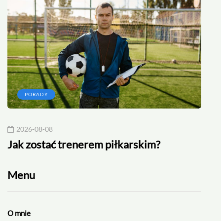
PORADY
2026-08-08
20
Jak zostać trenerem piłkarskim?
Rek
Menu
O mnie