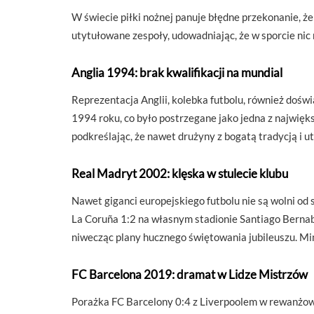
W świecie piłki nożnej panuje błędne przekonanie, ż
utytułowane zespoły, udowadniając, że w sporcie nic 
Anglia 1994: brak kwalifikacji na mundial
Reprezentacja Anglii, kolebka futbolu, również doś
1994 roku, co było postrzegane jako jedna z najwięk
podkreślając, że nawet drużyny z bogatą tradycją i
Real Madryt 2002: klęska w stulecie klubu
Nawet giganci europejskiego futbolu nie są wolni od
La Coruña 1:2 na własnym stadionie Santiago Bernab
niwecząc plany hucznego świętowania jubileuszu. Mim
FC Barcelona 2019: dramat w Lidze Mistrzów
Porażka FC Barcelony 0:4 z Liverpoolem w rewanżowy