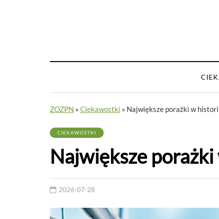
CIE
ZOZPN
»
Ciekawostki
»
Największe porażki w historii
CIEKAWOSTKI
Największe porażki w
2026-07-28