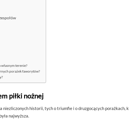
 zespołów
a własnym terenie?
ularnych porażek faworytów?
y?
em piłki nożnej
a niezliczonych historii, tych o triumfie i o druzgocących porażkach,
 była najwyższa.