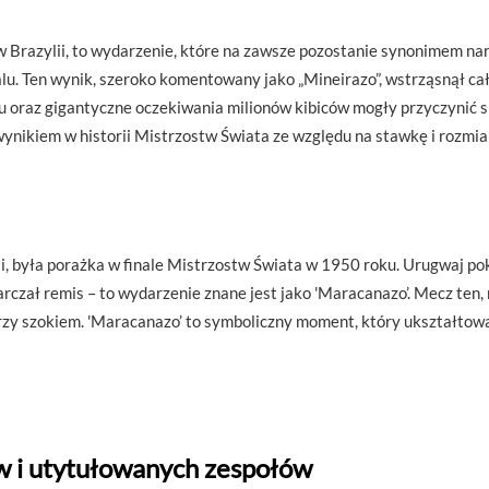
w Brazylii, to wydarzenie, które na zawsze pozostanie synonimem na
ialu. Ten wynik, szeroko komentowany jako „Mineirazo”, wstrząsnął c
oraz gigantyczne oczekiwania milionów kibiców mogły przyczynić się 
nikiem w historii Mistrzostw Świata ze względu na stawkę i rozmiar
lii, była porażka w finale Mistrzostw Świata w 1950 roku. Urugwaj p
rczał remis – to wydarzenie znane jest jako 'Maracanazo’. Mecz ten
rzy szokiem. 'Maracanazo’ to symboliczny moment, który ukształtował
w i utytułowanych zespołów