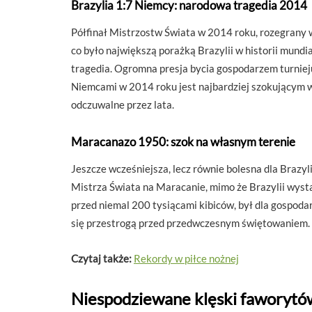
Brazylia 1:7 Niemcy: narodowa tragedia 2014
Półfinał Mistrzostw Świata w 2014 roku, rozegrany 
co było największą porażką Brazylii w historii mund
tragedia. Ogromna presja bycia gospodarzem turnieju 
Niemcami w 2014 roku jest najbardziej szokującym wy
odczuwalne przez lata.
Maracanazo 1950: szok na własnym terenie
Jeszcze wcześniejsza, lecz równie bolesna dla Brazy
Mistrza Świata na Maracanie, mimo że Brazylii wysta
przed niemal 200 tysiącami kibiców, był dla gospoda
się przestrogą przed przedwczesnym świętowaniem.
Czytaj także:
Rekordy w piłce nożnej
Niespodziewane klęski faworytó