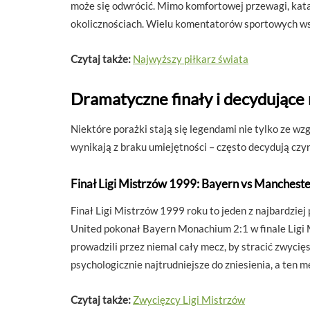
może się odwrócić. Mimo komfortowej przewagi, kata
okolicznościach. Wielu komentatorów sportowych wska
Czytaj także:
Najwyższy piłkarz świata
Dramatyczne finały i decydując
Niektóre porażki stają się legendami nie tylko ze wz
wynikają z braku umiejętności – często decydują czy
Finał Ligi Mistrzów 1999: Bayern vs Mancheste
Finał Ligi Mistrzów 1999 roku to jeden z najbardzie
United pokonał Bayern Monachium 2:1 w finale Ligi 
prowadzili przez niemal cały mecz, by stracić zwycię
psychologicznie najtrudniejsze do zniesienia, a ten 
Czytaj także:
Zwycięzcy Ligi Mistrzów