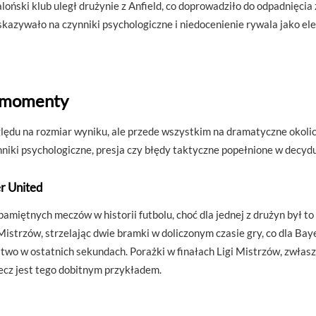
loński klub uległ drużynie z Anfield, co doprowadziło do odpadnięc
zywało na czynniki psychologiczne i niedocenienie rywala jako elem
e momenty
ględu na rozmiar wyniku, ale przede wszystkim na dramatyczne okolicz
nniki psychologiczne, presja czy błędy taktyczne popełnione w decy
r United
j pamiętnych meczów w historii futbolu, choć dla jednej z drużyn był
Mistrzów, strzelając dwie bramki w doliczonym czasie gry, co dla Ba
stwo w ostatnich sekundach. Porażki w finałach Ligi Mistrzów, zwłas
mecz jest tego dobitnym przykładem.