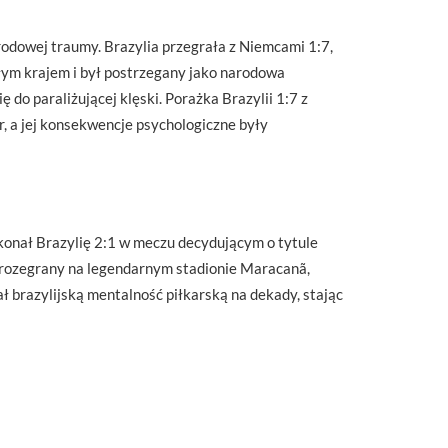
rodowej traumy. Brazylia przegrała z Niemcami 1:7,
ałym krajem i był postrzegany jako narodowa
do paraliżującej klęski. Porażka Brazylii 1:7 z
, a jej konsekwencje psychologiczne były
okonał Brazylię 2:1 w meczu decydującym o tytule
, rozegrany na legendarnym stadionie Maracanã,
 brazylijską mentalność piłkarską na dekady, stając