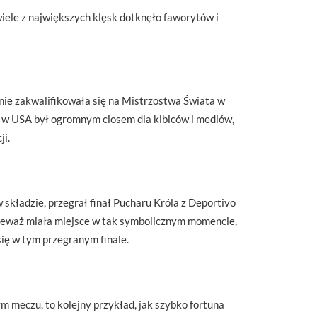
iele z największych klęsk dotknęło faworytów i
nie zakwalifikowała się na Mistrzostwa Świata w
al w USA był ogromnym ciosem dla kibiców i mediów,
ji.
składzie, przegrał finał Pucharu Króla z Deportivo
onieważ miała miejsce w tak symbolicznym momencie,
się w tym przegranym finale.
 meczu, to kolejny przykład, jak szybko fortuna