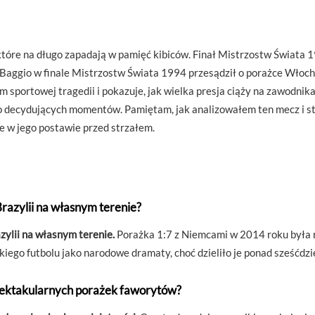
óre na długo zapadają w pamięć kibiców. Finał Mistrzostw Świata 1
aggio w finale Mistrzostw Świata 1994 przesądził o porażce Włoch z
m sportowej tragedii i pokazuje, jak wielka presja ciąży na zawodn
 decydujących momentów. Pamiętam, jak analizowałem ten mecz i stwi
e w jego postawie przed strzałem.
razylii na własnym terenie?
zylii na własnym terenie.
Porażka 1:7 z Niemcami w 2014 roku była rów
kiego futbolu jako narodowe dramaty, choć dzieliło je ponad sześćdzie
 spektakularnych porażek faworytów?