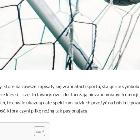
y, które na zawsze zapisały się w annałach sportu, stając się symbo
aśnie klęski – często faworytów – dostarczają niezapomnianych emocj
h, te chwile ukazują całe spektrum ludzkich przeżyć na boisku i poza
ść, która czyni piłkę nożną tak pasjonującą.