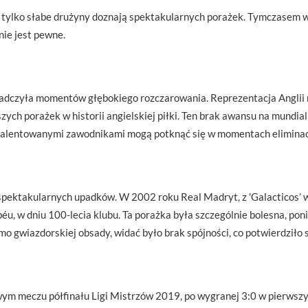
e tylko słabe drużyny doznają spektakularnych porażek. Tymczasem w
nie jest pewne.
wiadczyła momentów głębokiego rozczarowania. Reprezentacja Anglii 
szych porażek w historii angielskiej piłki. Ten brak awansu na mundi
 utalentowanymi zawodnikami mogą potknąć się w momentach eliminac
 spektakularnych upadków. W 2002 roku Real Madryt, z 'Galacticos’ w 
éu, w dniu 100-lecia klubu. Ta porażka była szczególnie bolesna, p
o gwiazdorskiej obsady, widać było brak spójności, co potwierdziło 
m meczu półfinału Ligi Mistrzów 2019, po wygranej 3:0 w pierwszym