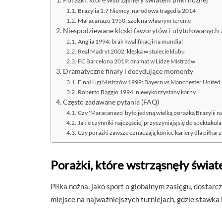
Porażki, które wstrząsnęły światem piłki nożnej
Brazylia 1:7 Niemcy: narodowa tragedia 2014
Maracanazo 1950: szok na własnym terenie
Niespodziewane klęski faworytów i utytułowanych
Anglia 1994: brak kwalifikacji na mundial
Real Madryt 2002: klęska w stulecie klubu
FC Barcelona 2019: dramat w Lidze Mistrzów
Dramatyczne finały i decydujące momenty
Finał Ligi Mistrzów 1999: Bayern vs Manchester United
Roberto Baggio 1994: niewykorzystany karny
Często zadawane pytania (FAQ)
Czy 'Maracanazo’ było jedyną wielką porażką Brazylii n
Jakie czynniki najczęściej przyczyniają się do spektak
Czy porażki zawsze oznaczają koniec kariery dla piłkarz
Porażki, które wstrząsnęły świat
Piłka nożna, jako sport o globalnym zasięgu, dostarcz
miejsce na najważniejszych turniejach, gdzie stawka