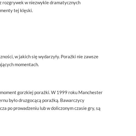
ia z rozgrywek w niezwykle dramatycznych
enty tej klęski.
ności, w jakich się wydarzyły. Porażki nie zawsze
dujących momentach.
 to moment gorzkiej porażki. W 1999 roku Manchester
yernu było druzgocącą porażką. Bawarczycy
zcza po prowadzeniu lub w doliczonym czasie gry, są