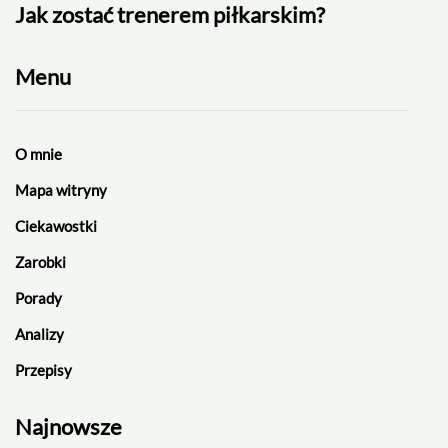
Jak zostać trenerem piłkarskim?
Rek
Menu
O mnie
Mapa witryny
Ciekawostki
Zarobki
Porady
Analizy
Przepisy
Najnowsze