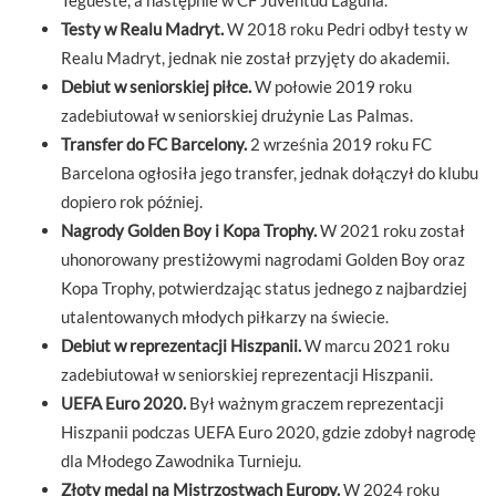
Tegueste, a następnie w CF Juventud Laguna.
Testy w Realu Madryt.
W 2018 roku Pedri odbył testy w
Realu Madryt, jednak nie został przyjęty do akademii.
Debiut w seniorskiej piłce.
W połowie 2019 roku
zadebiutował w seniorskiej drużynie Las Palmas.
Transfer do FC Barcelony.
2 września 2019 roku FC
Barcelona ogłosiła jego transfer, jednak dołączył do klubu
dopiero rok później.
Nagrody Golden Boy i Kopa Trophy.
W 2021 roku został
uhonorowany prestiżowymi nagrodami Golden Boy oraz
Kopa Trophy, potwierdzając status jednego z najbardziej
utalentowanych młodych piłkarzy na świecie.
Debiut w reprezentacji Hiszpanii.
W marcu 2021 roku
zadebiutował w seniorskiej reprezentacji Hiszpanii.
UEFA Euro 2020.
Był ważnym graczem reprezentacji
Hiszpanii podczas UEFA Euro 2020, gdzie zdobył nagrodę
dla Młodego Zawodnika Turnieju.
Złoty medal na Mistrzostwach Europy.
W 2024 roku