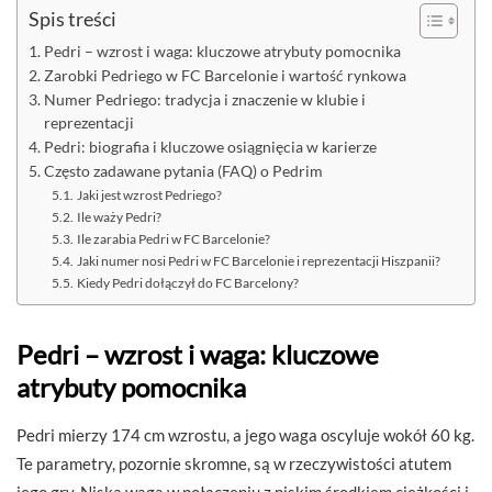
Spis treści
Pedri – wzrost i waga: kluczowe atrybuty pomocnika
Zarobki Pedriego w FC Barcelonie i wartość rynkowa
Numer Pedriego: tradycja i znaczenie w klubie i
reprezentacji
Pedri: biografia i kluczowe osiągnięcia w karierze
Często zadawane pytania (FAQ) o Pedrim
Jaki jest wzrost Pedriego?
Ile waży Pedri?
Ile zarabia Pedri w FC Barcelonie?
Jaki numer nosi Pedri w FC Barcelonie i reprezentacji Hiszpanii?
Kiedy Pedri dołączył do FC Barcelony?
Pedri – wzrost i waga: kluczowe
atrybuty pomocnika
Pedri mierzy 174 cm wzrostu, a jego waga oscyluje wokół 60 kg.
Te parametry, pozornie skromne, są w rzeczywistości atutem