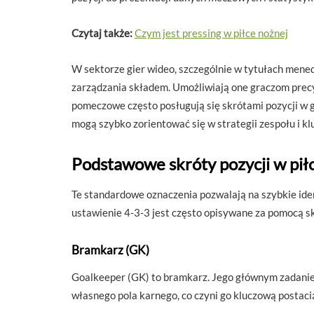
Czytaj także:
Czym jest pressing w piłce nożnej
W sektorze gier wideo, szczególnie w tytułach mened
zarządzania składem. Umożliwiają one graczom precyz
pomeczowe często posługują się skrótami pozycji w g
mogą szybko zorientować się w strategii zespołu i k
Podstawowe skróty pozycji w pił
Te standardowe oznaczenia pozwalają na szybkie iden
ustawienie 4-3-3 jest często opisywane za pomocą
Bramkarz (GK)
Goalkeeper (GK) to bramkarz. Jego głównym zadaniem
własnego pola karnego, co czyni go kluczową postaci