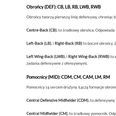
Obrońcy (DEF): CB, LB, RB, LWB, RWB
Obrońcy tworzą pierwszą linię defensywy, chroniąc b
Centre-Back (CB).
to środkowy obrońca. Odpowiada za
Left-Back (LB).
i
Right-Back (RB)
to boczni obrońcy. 
Left Wing-Back (LWB).
i
Right Wing-Back (RWB)
to 
zadania defensywne z ofensywnymi.
Pomocnicy (MID): CDM, CM, CAM, LM, RM
Pomocnicy są sercem drużyny. Łączą formacje obronn
Central Defensive Midfielder (CDM).
to defensywny p
Central Midfielder (CM).
to środkowy pomocnik. Odpow