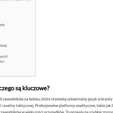
łędy
ożnej
rajach?
ika?
aczego są kluczowe?
 ról zawodników na boisku, które stanowią uniwersalny język w branż
i i analizy taktycznej. Profesjonalne platformy analityczne, takie j
k zawodników w większości przypadków. To pozwala na szybkie zrozum