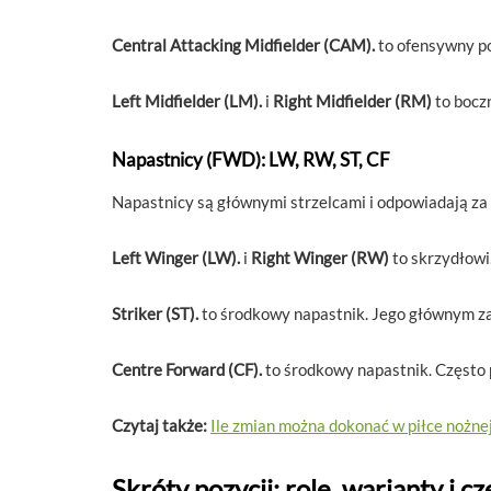
Central Attacking Midfielder (CAM).
to ofensywny po
Left Midfielder (LM).
i
Right Midfielder (RM)
to bocz
Napastnicy (FWD): LW, RW, ST, CF
Napastnicy są głównymi strzelcami i odpowiadają z
Left Winger (LW).
i
Right Winger (RW)
to skrzydłowi
Striker (ST).
to środkowy napastnik. Jego głównym za
Centre Forward (CF).
to środkowy napastnik. Często p
Czytaj także:
Ile zmian można dokonać w piłce nożn
Skróty pozycji: role, warianty i 