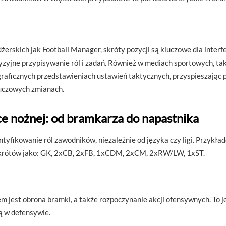
żerskich jak Football Manager, skróty pozycji są kluczowe dla interf
yjne przypisywanie ról i zadań. Również w mediach sportowych, taki
raficznych przedstawieniach ustawień taktycznych, przyspieszając p
luczowych zmianach.
ce nożnej: od bramkarza do napastnika
tyfikowanie ról zawodników, niezależnie od języka czy ligi. Przykład
 skrótów jako: GK, 2xCB, 2xFB, 1xCDM, 2xCM, 2xRW/LW, 1xST.
 jest obrona bramki, a także rozpoczynanie akcji ofensywnych. To 
ą w defensywie.