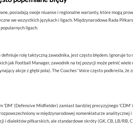
ane, posiadają swoje niuanse i regionalne warianty, które mogą prowa
tyczne we wszystkich językach i ligach. Międzynarodowa Rada Piłkars
 popularnych ligach.
e definiuje rolę taktyczną zawodnika, jest często błędem. Ignoruje t
h jak Football Manager, zawodnik na tej pozycji może pełnić wiele ró
nający akcje z głębi pola). The Coaches’ Voice często podkreśla, że z
m 'DM’ (Defensive Midfielder) zamiast bardziej precyzyjnego 'CDM’ 
 rozpowszechniony w międzynarodowej nomenklaturze analitycznej i w
cji i dialektów piłkarskich, ale standardowe skróty (GK, CB, LB/R