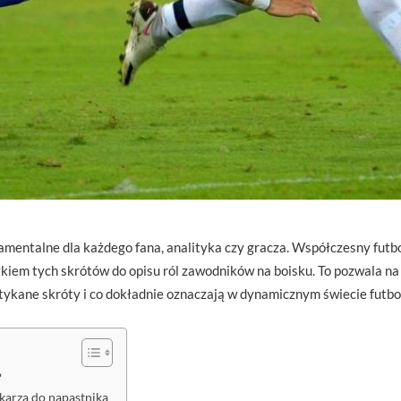
amentalne dla każdego fana, analityka czy gracza. Współczesny futbo
ykiem tych skrótów do opisu ról zawodników na boisku. To pozwala na
tykane skróty i co dokładnie oznaczają w dynamicznym świecie futbo
?
karza do napastnika