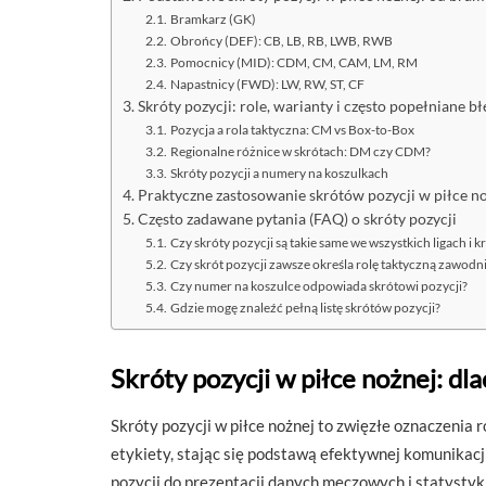
Bramkarz (GK)
Obrońcy (DEF): CB, LB, RB, LWB, RWB
Pomocnicy (MID): CDM, CM, CAM, LM, RM
Napastnicy (FWD): LW, RW, ST, CF
Skróty pozycji: role, warianty i często popełniane b
Pozycja a rola taktyczna: CM vs Box-to-Box
Regionalne różnice w skrótach: DM czy CDM?
Skróty pozycji a numery na koszulkach
Praktyczne zastosowanie skrótów pozycji w piłce n
Często zadawane pytania (FAQ) o skróty pozycji
Czy skróty pozycji są takie same we wszystkich ligach i k
Czy skrót pozycji zawsze określa rolę taktyczną zawodn
Czy numer na koszulce odpowiada skrótowi pozycji?
Gdzie mogę znaleźć pełną listę skrótów pozycji?
Skróty pozycji w piłce nożnej: dl
Skróty pozycji w piłce nożnej to zwięzłe oznaczenia
etykiety, stając się podstawą efektywnej komunikacj
pozycji do prezentacji danych meczowych i statysty