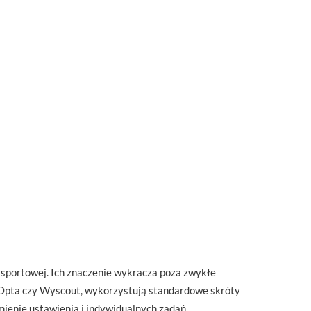
y sportowej. Ich znaczenie wykracza poza zwykłe
ak Opta czy Wyscout, wykorzystują standardowe skróty
ienie ustawienia i indywidualnych zadań.