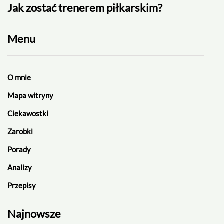
Jak zostać trenerem piłkarskim?
Rek
Menu
O mnie
Mapa witryny
Ciekawostki
Zarobki
Porady
Analizy
Przepisy
Najnowsze