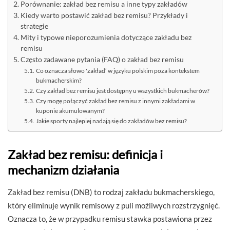
Porównanie: zakład bez remisu a inne typy zakładów
Kiedy warto postawić zakład bez remisu? Przykłady i
strategie
Mity i typowe nieporozumienia dotyczące zakładu bez
remisu
Często zadawane pytania (FAQ) o zakład bez remisu
Co oznacza słowo 'zakład’ w języku polskim poza kontekstem
bukmacherskim?
Czy zakład bez remisu jest dostępny u wszystkich bukmacherów?
Czy mogę połączyć zakład bez remisu z innymi zakładami w
kuponie akumulowanym?
Jakie sporty najlepiej nadają się do zakładów bez remisu?
Zakład bez remisu: definicja i
mechanizm działania
Zakład bez remisu (DNB) to rodzaj zakładu bukmacherskiego,
który eliminuje wynik remisowy z puli możliwych rozstrzygnięć.
Oznacza to, że w przypadku remisu stawka postawiona przez