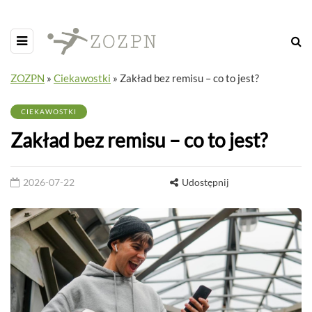
ZOZPN
»
Ciekawostki
»
Zakład bez remisu – co to jest?
CIEKAWOSTKI
Zakład bez remisu – co to jest?
2026-07-22
Udostępnij