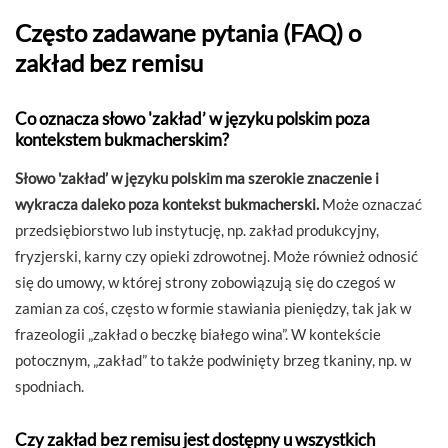
Często zadawane pytania (FAQ) o
zakład bez remisu
Co oznacza słowo 'zakład’ w języku polskim poza
kontekstem bukmacherskim?
Słowo 'zakład’ w języku polskim ma szerokie znaczenie i
wykracza daleko poza kontekst bukmacherski.
Może oznaczać
przedsiębiorstwo lub instytucję, np. zakład produkcyjny,
fryzjerski, karny czy opieki zdrowotnej. Może również odnosić
się do umowy, w której strony zobowiązują się do czegoś w
zamian za coś, często w formie stawiania pieniędzy, tak jak w
frazeologii „zakład o beczkę białego wina”. W kontekście
potocznym, „zakład” to także podwinięty brzeg tkaniny, np. w
spodniach.
Czy zakład bez remisu jest dostępny u wszystkich