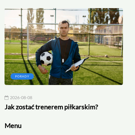
PORADY
2026-08-08
20
Jak zostać trenerem piłkarskim?
Rek
Menu