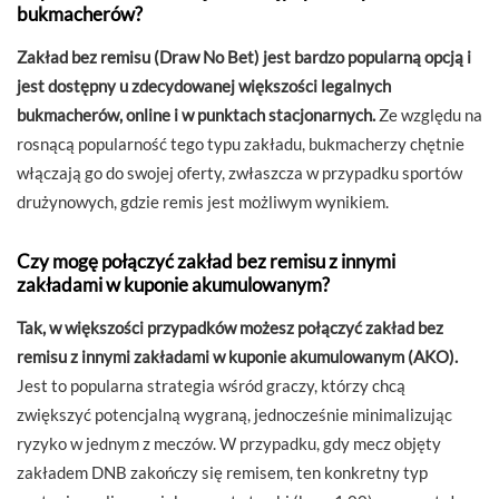
bukmacherów?
Zakład bez remisu (Draw No Bet) jest bardzo popularną opcją i
jest dostępny u zdecydowanej większości legalnych
bukmacherów, online i w punktach stacjonarnych.
Ze względu na
rosnącą popularność tego typu zakładu, bukmacherzy chętnie
włączają go do swojej oferty, zwłaszcza w przypadku sportów
drużynowych, gdzie remis jest możliwym wynikiem.
Czy mogę połączyć zakład bez remisu z innymi
zakładami w kuponie akumulowanym?
Tak, w większości przypadków możesz połączyć zakład bez
remisu z innymi zakładami w kuponie akumulowanym (AKO).
Jest to popularna strategia wśród graczy, którzy chcą
zwiększyć potencjalną wygraną, jednocześnie minimalizując
ryzyko w jednym z meczów. W przypadku, gdy mecz objęty
zakładem DNB zakończy się remisem, ten konkretny typ