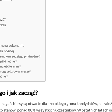
eźć?
obki
arne przekonania
ki nożnej
ę na kurs sędziego piłki nożnej?
 piłki nożnej?
znaleźć terminy?
u mogę sędziować mecze?
ożnej?
go i jak zacząć?
wymagań. Kursy są otwarte dla szerokiego grona kandydatów, niezależ
co stanowi ponad 80% wszystkich uczestników. W ostatnich latach o