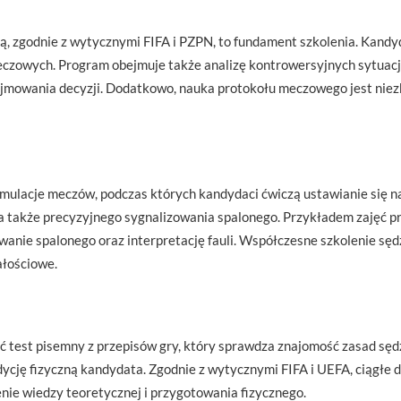
zgodnie z wytycznymi FIFA i PZPN, to fundament szkolenia. Kandydac
eczowych. Program obejmuje także analizę kontrowersyjnych sytuac
dejmowania decyzji. Dodatkowo, nauka protokołu meczowego jest ni
ulacje meczów, podczas których kandydaci ćwiczą ustawianie się na b
 także precyzyjnego sygnalizowania spalonego. Przykładem zajęć pr
owanie spalonego oraz interpretację fauli. Współczesne szkolenie sę
ałościowe.
test pisemny z przepisów gry, który sprawdza znajomość zasad sędz
dycję fizyczną kandydata. Zgodnie z wytycznymi FIFA i UEFA, ciągłe d
enie wiedzy teoretycznej i przygotowania fizycznego.