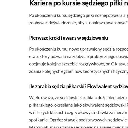
Kariera po kursie sędziego piłki n
Po ukończeniu kursu sędziego piłki nożnej otwiera s
zdobywać doświadczenie, aby stopniowo awansować w
Pierwsze kroki i awans w sędziowaniu
Po ukończeniu kursu, nowo uprawniony sędzia rozpoc
etap, który pozwala na zdobycie praktycznego doświa
obejmuje kolejne szczeble rozgrywkowe, od C-klasy, prz
zdania kolejnych egzaminów teoretycznych i fizyc
Ile zarabia sędzia piłkarski? Ekwiwalent sędzio
Wielu uważa, że sędziowie zarabiają duże pieniądze 
piłkarskiego, określane jako ekwiwalent sędziowski P
w niższych klasach rozgrywkowych stawki za mecz mog
spotkanie. Oprócz stawek podstawowych, sędziowie 
Marciniak, mają szansę sędziować na arenie między