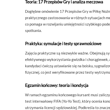
Teoria: 17 Przepisów Gry i analiza meczowa
Dogłębne omówienie 17 Przepisów Gry w Piłkę Nożną, 
praktycznego zastosowania w różnych sytuacjach m
co pomaga w rozwijaniu umiejętności szybkiego po
spotkania.
Praktyka: symulacje i testy sprawnościowe
Zajęcia praktyczne są niezwykle ważne. Obejmują sym
efektywnego wykorzystania gwizdka i chorągiewek, a
kandydaci ćwiczą ustawianie się na boisku, sygnaliz
fizycznej, co jest weryfikowane przez testy wytrzym
Egzamin końcowy: teoria i kondycja
W ramach egzaminu końcowego kursant musi zaliczyć 
test interwałowy FIFA (Yo-Yo Test), który ocenia kon
utrzymania licencji sędziowskiej. Podkreśla to znacz