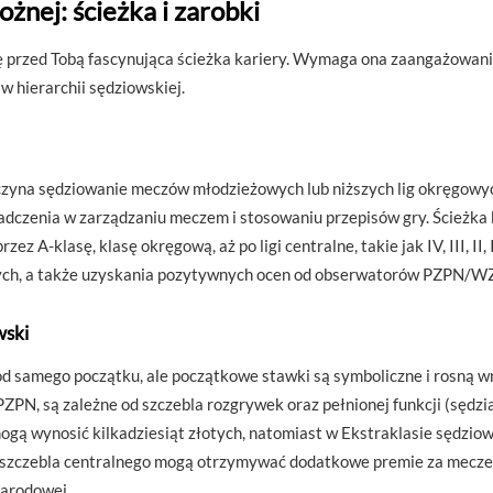
ożnej: ścieżka i zarobki
ię przed Tobą fascynująca ścieżka kariery. Wymaga ona zaangażowania
 hierarchii sędziowskiej.
zyna sędziowanie meczów młodzieżowych lub niższych lig okręgowych,
dczenia w zarządzaniu meczem i stosowaniu przepisów gry. Ścieżka ka
ez A-klasę, klasę okręgową, aż po ligi centralne, takie jak IV, III, I
znych, a także uzyskania pozytywnych ocen od obserwatorów PZPN/W
wski
od samego początku, ale początkowe stawki są symboliczne i rosną w
ZPN, są zależne od szczebla rozgrywek oraz pełnionej funkcji (sędzia
ą wynosić kilkadziesiąt złotych, natomiast w Ekstraklasie sędziowi
szczebla centralnego mogą otrzymywać dodatkowe premie za mecze p
narodowej.