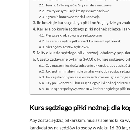
Teoria: 17 Przepisów Gry i analiza meczowa
Praktyka: symulacje i testy sprawnościowe
Egzamin końcowy: teoria i kondycja
Ile kosztuje kurs sędziego piłki nożnej i gdzie go znal
Kariera po kursie sędziego piłki nożnej: ścieżka i zar
Pierwsze kroki i awans w sędziowaniu
Ile zarabia sędzia piłkarski? Ekwiwalent sędziowski
Niezbędny zestaw sędziowski
Mity o kursie sędziego piłki nożnej: obalamy popul
Często zadawane pytania (FAQ) o kursie sędziego pił
Czy muszę mieć doświadczenie piłkarskie, aby zapisać si
Jaki jest minimalny i maksymalny wiek, aby zostać sędzią
Jak często odbywają się kursy sędziowskie i gdzie mogę 
Czy po ukończeniu kursu sędziego piłki nożnej od raz
Jakie są perspektywy awansu w karierze sędziego piłki n
Kurs sędziego piłki nożnej: dla ko
Aby zostać sędzią piłkarskim, musisz spełnić kilka 
kandydatów na sędziów to osoby w wieku 16-30 lat, 