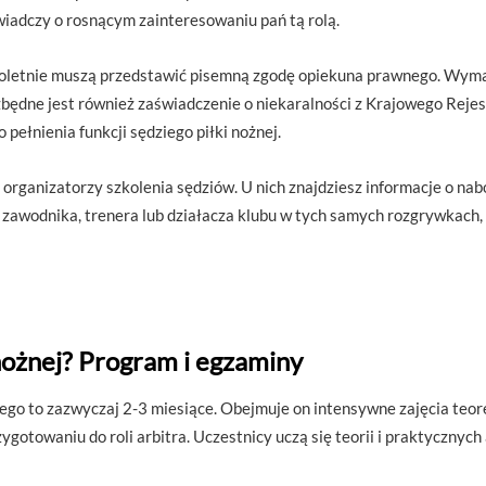
wiadczy o rosnącym zainteresowaniu pań tą rolą.
noletnie muszą przedstawić pisemną zgodę opiekuna prawnego. Wyma
zbędne jest również zaświadczenie o niekaralności z Krajowego Reje
ełnienia funkcji sędziego piłki nożnej.
organizatorzy szkolenia sędziów. U nich znajdziesz informacje o n
o zawodnika, trenera lub działacza klubu w tych samych rozgrywkach
nożnej? Program i egzaminy
go to zazwyczaj 2-3 miesiące. Obejmuje on intensywne zajęcia teor
gotowaniu do roli arbitra. Uczestnicy uczą się teorii i praktyczny