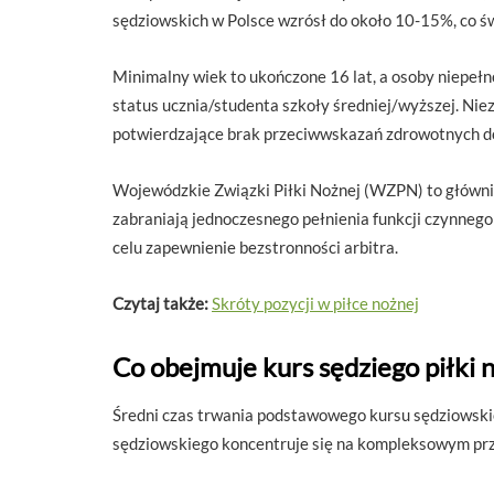
sędziowskich w Polsce wzrósł do około 10-15%, co ś
Minimalny wiek to ukończone 16 lat, a osoby niepeł
status ucznia/studenta szkoły średniej/wyższej. Nie
potwierdzające brak przeciwwskazań zdrowotnych do p
Wojewódzkie Związki Piłki Nożnej (WZPN) to główni 
zabraniają jednoczesnego pełnienia funkcji czynneg
celu zapewnienie bezstronności arbitra.
Czytaj także:
Skróty pozycji w piłce nożnej
Co obejmuje kurs sędziego piłki 
Średni czas trwania podstawowego kursu sędziowskie
sędziowskiego koncentruje się na kompleksowym przy