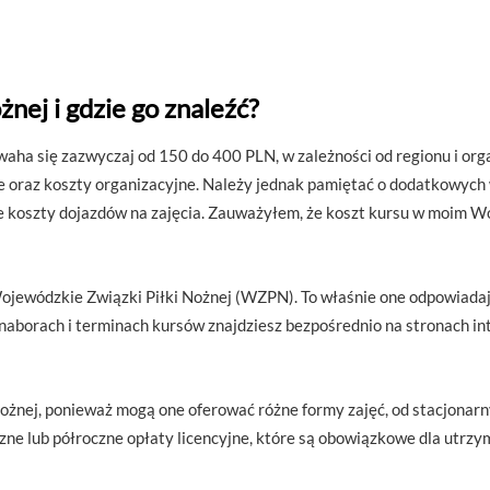
żnej i gdzie go znaleźć?
ha się zazwyczaj od 150 do 400 PLN, w zależności od regionu i org
raz koszty organizacyjne. Należy jednak pamiętać o dodatkowych w
e koszty dojazdów na zajęcia. Zauważyłem, że koszt kursu w moim 
ewódzkie Związki Piłki Nożnej (WZPN). To właśnie one odpowiadają 
 naborach i terminach kursów znajdziesz bezpośrednio na stronach 
Nożnej, ponieważ mogą one oferować różne formy zajęć, od stacjona
zne lub półroczne opłaty licencyjne, które są obowiązkowe dla utrz