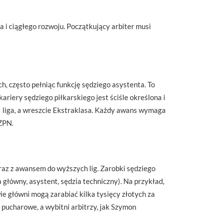
 i ciągłego rozwoju. Początkujący arbiter musi
 często pełniąc funkcję sędziego asystenta. To
riery sędziego piłkarskiego jest ściśle określona i
I, I liga, a wreszcie Ekstraklasa. Każdy awans wymaga
ZPN.
raz z awansem do wyższych lig. Zarobki sędziego
 główny, asystent, sędzia techniczny). Na przykład,
e główni mogą zarabiać kilka tysięcy złotych za
ucharowe, a wybitni arbitrzy, jak Szymon